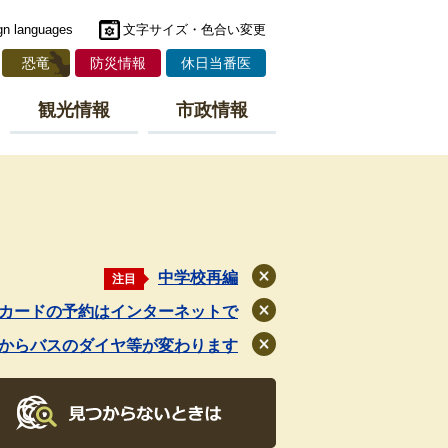
gn languages
文字サイズ・色合い変更
恐竜
防災情報
休日当番医
観光情報
市政情報
中学校再編
注目
閉
じ
カードの予約はインターネットで
閉
る
じ
月からバスのダイヤ等が変わります
閉
る
じ
る