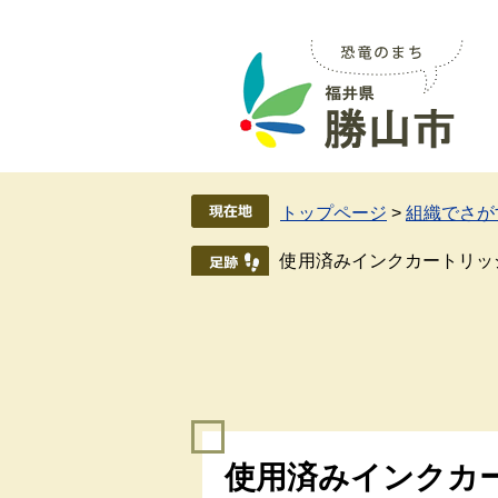
ペ
メ
ー
ニ
ジ
ュ
の
ー
先
を
頭
飛
で
ば
す
し
トップページ
>
組織でさが
。
て
本
使用済みインクカートリッ
文
へ
本
使用済みインクカ
文