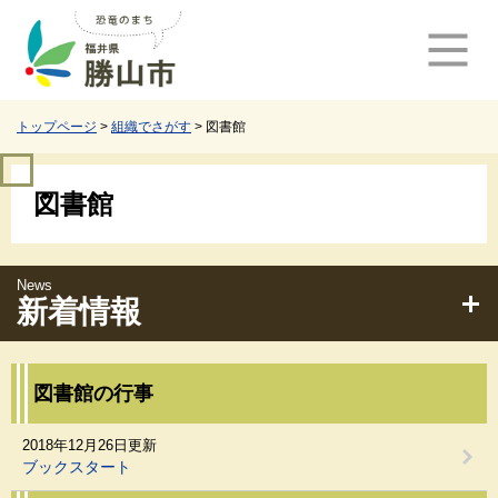
ペ
メ
ー
ニ
ジ
ュ
の
ー
先
を
頭
飛
トップページ
>
組織でさがす
>
図書館
で
ば
す
し
本
。
て
図書館
文
本
文
へ
新着情報
図書館の行事
2018年12月26日更新
ブックスタート