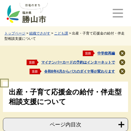
ペ
メ
ー
ニ
ジ
ュ
の
ー
先
を
頭
飛
トップページ
>
組織でさがす
>
こども課
>
出産・子育て応援金の給付・伴走
型相談支援について
で
ば
す
し
。
て
中学校再編
注目
閉
本
じ
マイナンバーカードの予約はインターネットで
注目
文
閉
る
じ
へ
令和8年4月からバスのダイヤ等が変わります
注目
閉
る
じ
本
る
出産・子育て応援金の給付・伴走型
文
相談支援について
ページ内目次