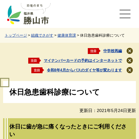
ペ
メ
ー
ニ
ジ
ュ
の
ー
先
を
頭
飛
トップページ
>
組織でさがす
>
健康体育課
>
休日急患歯科診療について
で
ば
す
し
中学校再編
注目
閉
。
て
じ
マイナンバーカードの予約はインターネットで
注目
本
閉
る
文
じ
令和8年4月からバスのダイヤ等が変わります
注目
閉
る
へ
じ
本
る
休日急患歯科診療について
文
更新日：2021年5月24日更新
休日に歯が急に痛くなったときにご利用くださ
い