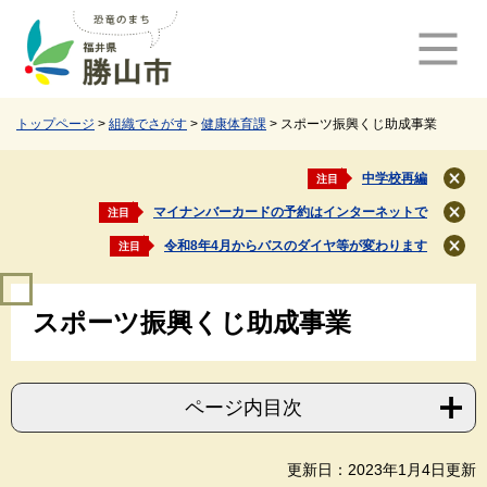
ペ
メ
ー
ニ
ジ
ュ
の
ー
先
を
頭
飛
トップページ
>
組織でさがす
>
健康体育課
>
スポーツ振興くじ助成事業
で
ば
す
し
中学校再編
注目
閉
。
て
じ
マイナンバーカードの予約はインターネットで
注目
本
閉
る
文
じ
令和8年4月からバスのダイヤ等が変わります
注目
閉
る
へ
じ
本
る
スポーツ振興くじ助成事業
文
ページ内目次
更新日：2023年1月4日更新