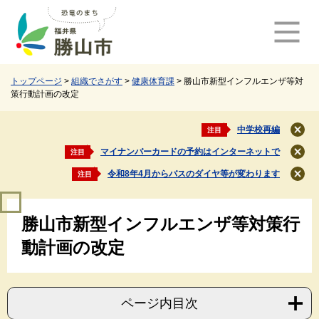
ペ
メ
ー
ニ
ジ
ュ
の
ー
先
を
頭
飛
トップページ
>
組織でさがす
>
健康体育課
>
勝山市新型インフルエンザ等対
策行動計画の改定
で
ば
す
し
。
て
中学校再編
注目
閉
本
じ
マイナンバーカードの予約はインターネットで
注目
文
閉
る
じ
へ
令和8年4月からバスのダイヤ等が変わります
注目
閉
る
じ
本
る
勝山市新型インフルエンザ等対策行
文
動計画の改定
ページ内目次