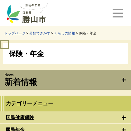
ペ
メ
ー
ニ
ジ
ュ
の
ー
先
を
頭
飛
トップページ
>
分類でさがす
>
くらしの情報
>
保険・年金
で
ば
す
し
本
。
て
保険・年金
文
本
文
へ
新着情報
カテゴリーメニュー
国民健康保険
国民年金