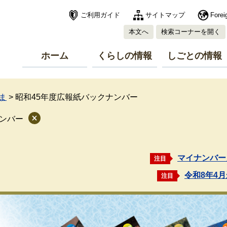
ご利用ガイド
サイトマップ
Forei
本文へ
検索コーナーを開く
ホーム
くらしの情報
しごとの情報
ま
>
昭和45年度広報紙バックナンバー
ナンバー
マイナンバー
注目
令和8年4
注目