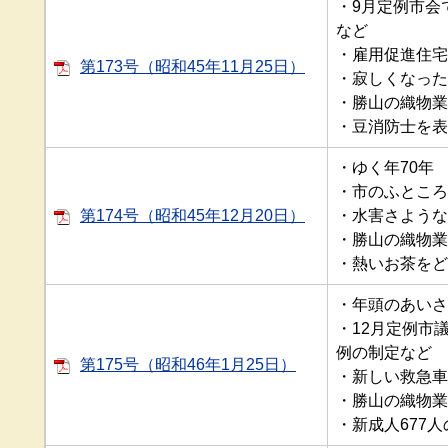
・9月定例市会
など
・雇用促進住宅
第173号（昭和45年11月25日）
・寂しくなった
・勝山の織物業
・豆消防士を表
・ゆく年70年
・市のふところ
第174号（昭和45年12月20日）
・水害さような
・勝山の織物業
・熱いお茶をど
・年頭のあいさ
・12月定例市
例の制定など
第175号（昭和46年1月25日）
・新しい救急車
・勝山の織物業
・新成人677