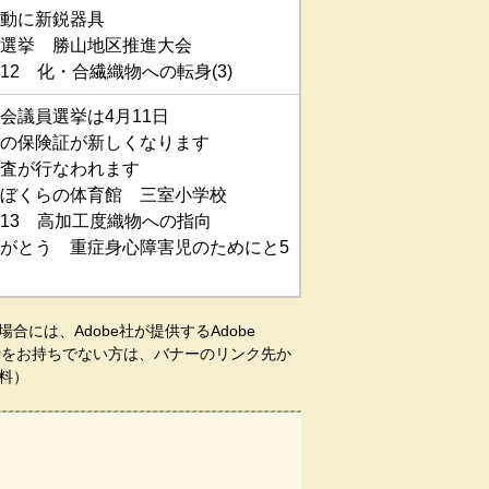
動に新鋭器具
選挙 勝山地区推進大会
12 化・合繊織物への転身(3)
会議員選挙は4月11日
の保険証が新しくなります
査が行なわれます
ぼくらの体育館 三室小学校
13 高加工度織物への指向
がとう 重症身心障害児のためにと5
合には、Adobe社が提供するAdobe
aderをお持ちでない方は、バナーのリンク先か
料）