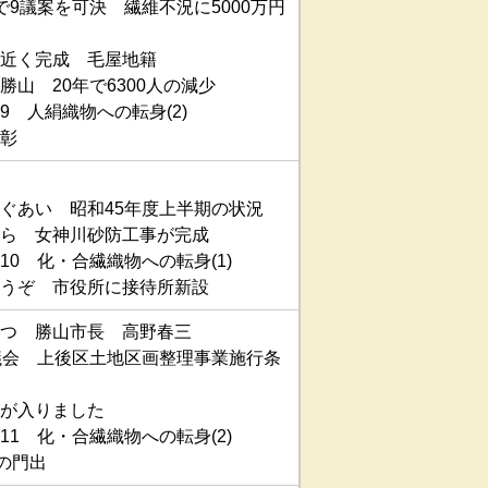
で9議案を可決 繊維不況に5000万円
近く完成 毛屋地籍
勝山 20年で6300人の減少
9 人絹織物への転身(2)
彰
ぐあい 昭和45年度上半期の状況
ら 女神川砂防工事が完成
10 化・合繊織物への転身(1)
うぞ 市役所に接待所新設
つ 勝山市長 高野春三
議会 上後区土地区画整理事業施行条
が入りました
11 化・合繊織物への転身(2)
人の門出