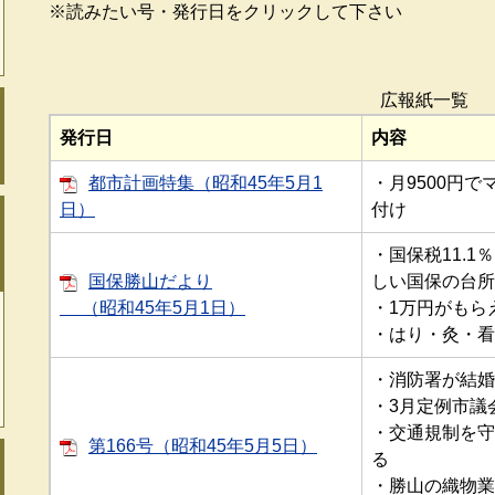
※読みたい号・発行日をクリックして下さい
広報紙一覧
発行日
内容
都市計画特集（昭和45年5月1
・月9500円
日）
付け
・国保税11.
国保勝山だより
しい国保の台所
（昭和45年5月1日）
・1万円がもら
・はり・灸・看
・消防署が結婚
・3月定例市議
・交通規制を守
第166号（昭和45年5月5日）
る
・勝山の織物業