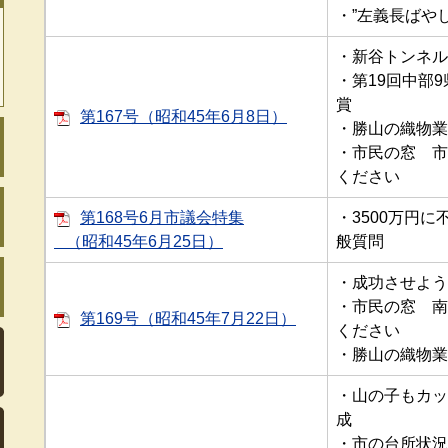
・”左義長ばやし
・新谷トンネル
・第19回中部
賞
第167号（昭和45年6月8日）
・勝山の織物業
・市民の窓 市
ください
第168号6月市議会特集
・3500万円
（昭和45年6月25日）
般質問
・成功させよう
・市民の窓 南
第169号（昭和45年7月22日）
ください
・勝山の織物業5
・山の子もカッ
成
・市の台所状況