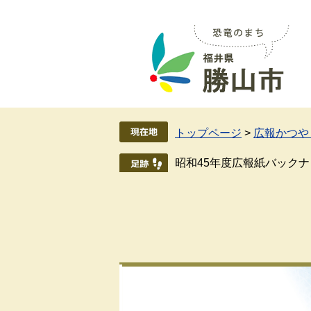
ペ
メ
ー
ニ
ジ
ュ
の
ー
先
を
頭
飛
で
ば
す
し
トップページ
>
広報かつや
。
て
本
昭和45年度広報紙バック
文
へ