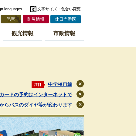
gn languages
文字サイズ・色合い変更
恐竜
防災情報
休日当番医
観光情報
市政情報
中学校再編
注目
閉
じ
カードの予約はインターネットで
閉
る
じ
月からバスのダイヤ等が変わります
閉
る
じ
る