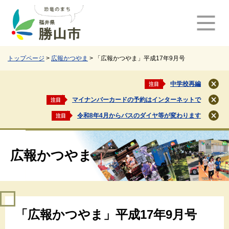
ペ
メ
ー
ニ
ジ
ュ
の
ー
先
を
頭
飛
トップページ
>
広報かつやま
>
「広報かつやま」平成17年9月号
で
ば
す
し
中学校再編
注目
閉
。
て
じ
マイナンバーカードの予約はインターネットで
注目
本
閉
る
文
じ
令和8年4月からバスのダイヤ等が変わります
注目
閉
る
へ
じ
る
広報かつやま
本
「広報かつやま」平成17年9月号
文