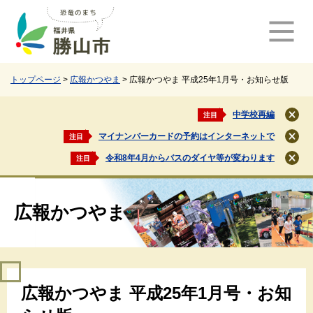
ペ
メ
ー
ニ
ジ
ュ
の
ー
先
を
頭
飛
トップページ
>
広報かつやま
>
広報かつやま 平成25年1月号・お知らせ版
で
ば
す
し
中学校再編
注目
閉
。
て
じ
マイナンバーカードの予約はインターネットで
注目
本
閉
る
文
じ
令和8年4月からバスのダイヤ等が変わります
注目
閉
る
へ
じ
る
広報かつやま
本
広報かつやま 平成25年1月号・お知
文