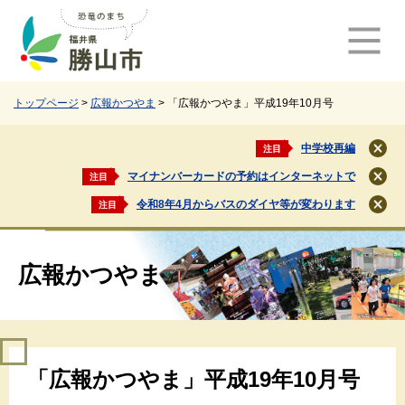
ペ
メ
ー
ニ
ジ
ュ
の
ー
先
を
頭
飛
トップページ
>
広報かつやま
>
「広報かつやま」平成19年10月号
で
ば
す
し
中学校再編
注目
閉
。
て
じ
マイナンバーカードの予約はインターネットで
注目
本
閉
る
文
じ
令和8年4月からバスのダイヤ等が変わります
注目
閉
る
へ
じ
る
広報かつやま
本
「広報かつやま」平成19年10月号
文