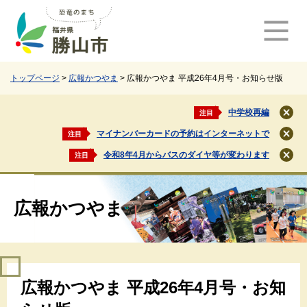
ペ
メ
ー
ニ
ジ
ュ
の
ー
先
を
頭
飛
トップページ
>
広報かつやま
>
広報かつやま 平成26年4月号・お知らせ版
で
ば
す
し
中学校再編
注目
閉
。
て
じ
マイナンバーカードの予約はインターネットで
注目
本
閉
る
文
じ
令和8年4月からバスのダイヤ等が変わります
注目
閉
る
へ
じ
る
広報かつやま
本
広報かつやま 平成26年4月号・お知
文