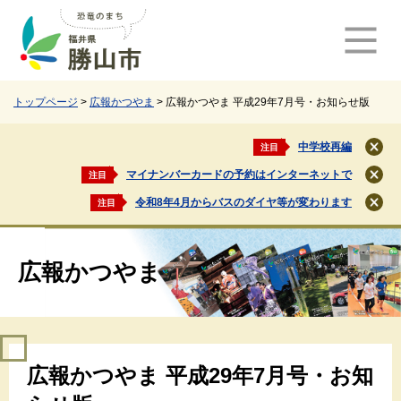
ペ
メ
ー
ニ
ジ
ュ
の
ー
先
を
頭
飛
トップページ
>
広報かつやま
>
広報かつやま 平成29年7月号・お知らせ版
で
ば
す
し
中学校再編
注目
閉
。
て
じ
マイナンバーカードの予約はインターネットで
注目
本
閉
る
文
じ
令和8年4月からバスのダイヤ等が変わります
注目
閉
る
へ
じ
る
広報かつやま
本
広報かつやま 平成29年7月号・お知
文