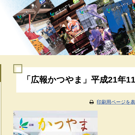
本
「広報かつやま」平成21年1
文
印刷用ページを