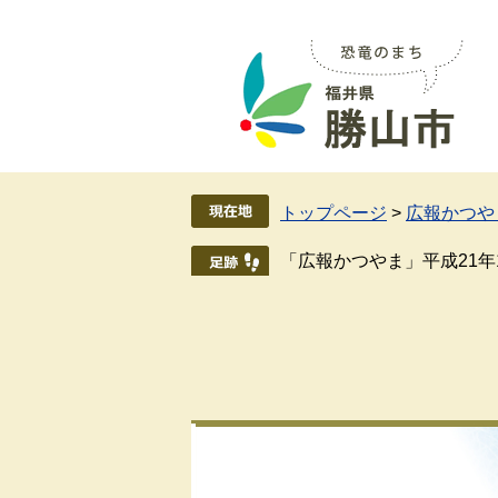
ペ
メ
ー
ニ
ジ
ュ
の
ー
先
を
頭
飛
で
ば
す
し
トップページ
>
広報かつや
。
て
本
「広報かつやま」平成21年
文
へ