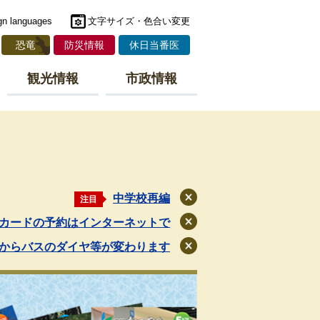
gn languages
文字サイズ・色合い変更
恐竜
防災情報
休日当番医
観光情報
市政情報
中学校再編
注目
閉
じ
カードの予約はインターネットで
閉
る
じ
月からバスのダイヤ等が変わります
閉
る
じ
る