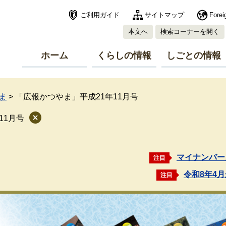
ご利用ガイド
サイトマップ
Forei
本文へ
検索コーナーを開く
ホーム
くらしの情報
しごとの情報
ま
>
「広報かつやま」平成21年11月号
11月号
マイナンバー
注目
令和8年4
注目