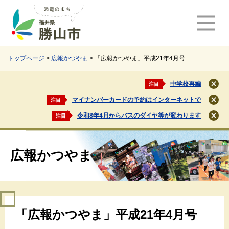
ペ
メ
ー
ニ
ジ
ュ
の
ー
先
を
頭
飛
トップページ
>
広報かつやま
>
「広報かつやま」平成21年4月号
で
ば
す
し
中学校再編
注目
閉
。
て
じ
マイナンバーカードの予約はインターネットで
注目
本
閉
る
文
じ
令和8年4月からバスのダイヤ等が変わります
注目
閉
る
へ
じ
る
広報かつやま
本
「広報かつやま」平成21年4月号
文