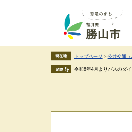
ペ
メ
ー
ニ
ジ
ュ
の
ー
先
を
頭
飛
で
ば
す
し
トップページ
>
公共交通（
。
て
本
令和8年4月よりバスのダ
文
へ