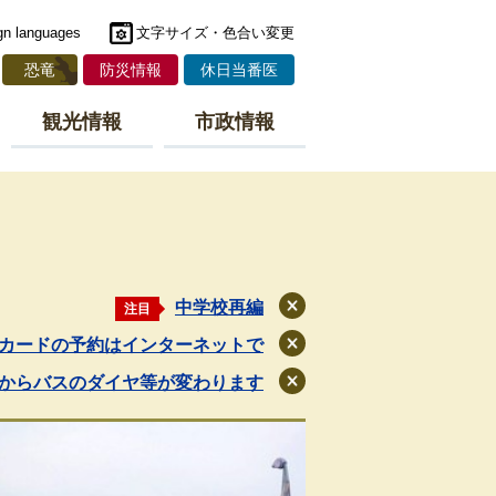
gn languages
文字サイズ・色合い変更
恐竜
防災情報
休日当番医
観光情報
市政情報
中学校再編
注目
閉
じ
カードの予約はインターネットで
閉
る
じ
月からバスのダイヤ等が変わります
閉
る
じ
る