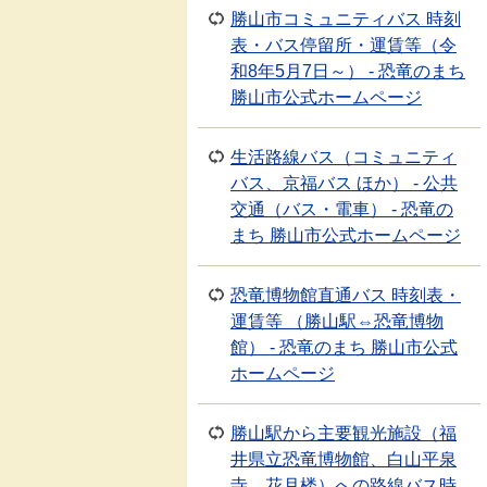
勝山市コミュニティバス 時刻
表・バス停留所・運賃等（令
和8年5月7日～） - 恐竜のまち
勝山市公式ホームページ
生活路線バス（コミュニティ
バス、京福バス ほか） - 公共
交通（バス・電車） - 恐竜の
まち 勝山市公式ホームページ
恐竜博物館直通バス 時刻表・
運賃等 （勝山駅⇔恐竜博物
館） - 恐竜のまち 勝山市公式
ホームページ
勝山駅から主要観光施設（福
井県立恐竜博物館、白山平泉
寺、花月楼）への路線バス時