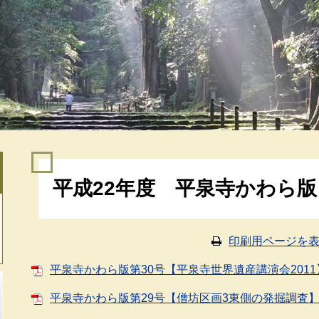
本
平成22年度 平泉寺かわら版
文
印刷用ページを
平泉寺かわら版第30号【平泉寺世界遺産講演会2011
平泉寺かわら版第29号【僧坊区画3東側の発掘調査