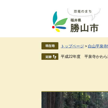
ペ
メ
ー
ニ
ジ
ュ
の
ー
先
を
頭
飛
で
ば
す
し
トップページ
>
白山平泉寺
。
て
本
平成22年度 平泉寺かわら
文
へ