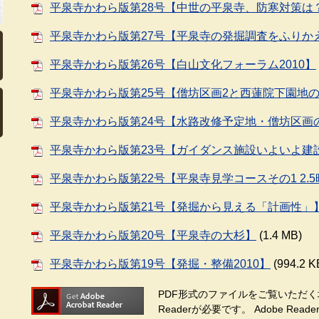
平泉寺かわら版第28号【中世の平泉寺、防寒対策は
平泉寺かわら版第27号【平泉寺の発掘調査をふりか
平泉寺かわら版第26号【白山文化フォーラム2010】
平泉寺かわら版第25号【僧坊区画2と西蓮院下園地
平泉寺かわら版第24号【水路改修予定地・僧坊区画
平泉寺かわら版第23号【ガイダンス施設いよいよ建
平泉寺かわら版第22号【平泉寺見学コースその1 2.
平泉寺かわら版第21号【発掘から見える「計画性」
平泉寺かわら版第20号【平泉寺の大杉】
(1.4 MB)
平泉寺かわら版第19号【発掘・整備2010】
(994.2 K
PDF形式のファイルをご覧いただく場
Readerが必要です。
Adobe Re