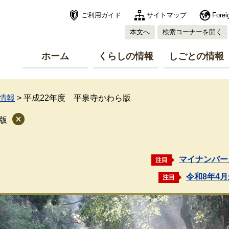
ご利用ガイド
サイトマップ
Forei
本文へ
検索コーナーを開く
ホーム
くらしの情報
しごとの情報
情報
>
平成22年度 平泉寺かわら版
版
マイナンバー
注目
令和8年4
注目