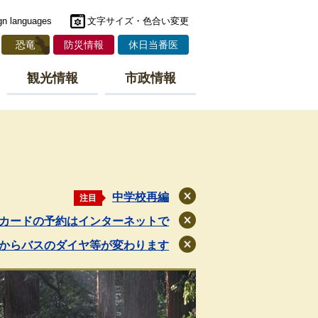
gn languages
文字サイズ・色合い変更
恐竜
防災情報
休日当番医
観光情報
市政情報
中学校再編
注目
閉
じ
カードの予約はインターネットで
閉
る
じ
月からバスのダイヤ等が変わります
閉
る
じ
る