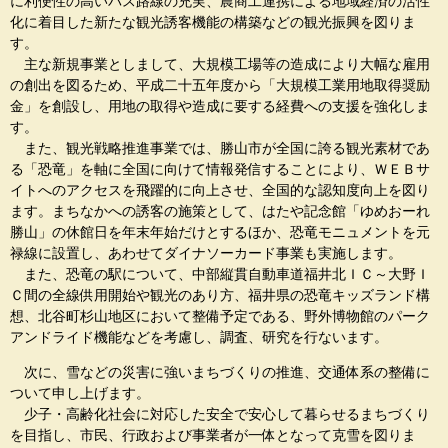
に利便性の高いバス路線の充実、農商工連携による地域経済の活性
化に着目した新たな観光誘客機能の構築などの観光振興を図りま
す。
主な新規事業としまして、大規模工場等の造成により大幅な雇用
の創出を図るため、平成二十五年度から「大規模工業用地取得奨励
金」を創設し、用地の取得や造成に要する経費への支援を強化しま
す。
また、観光戦略推進事業では、勝山市が全国に誇る観光素材であ
る「恐竜」を軸に全国に向けて情報発信することにより、ＷＥＢサ
イトへのアクセスを飛躍的に向上させ、全国的な認知度向上を図り
ます。まちなかへの誘客の施策として、はたや記念館「ゆめおーれ
勝山」の休館日を年末年始だけとするほか、恐竜モニュメントを元
禄線に設置し、あわせてダイナソーカード事業も実施します。
また、恐竜の駅について、中部縦貫自動車道福井北ＩＣ～大野Ｉ
Ｃ間の全線供用開始や観光のあり方、福井県の恐竜キッズランド構
想、北谷町杉山地区において整備予定である、野外博物館のパーク
アンドライド機能などを考慮し、調査、研究を行ないます。
次に、雪などの災害に強いまちづくりの推進、交通体系の整備に
ついて申し上げます。
少子・高齢化社会に対応した安全で安心して暮らせるまちづくり
を目指し、市民、行政および事業者が一体となって克雪を図りま