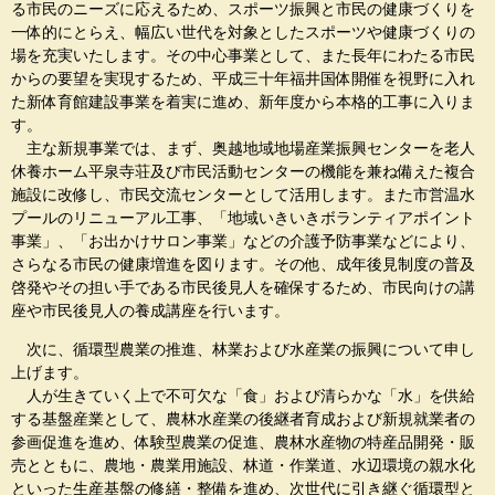
る市民のニーズに応えるため、スポーツ振興と市民の健康づくりを
一体的にとらえ、幅広い世代を対象としたスポーツや健康づくりの
場を充実いたします。その中心事業として、また長年にわたる市民
からの要望を実現するため、平成三十年福井国体開催を視野に入れ
た新体育館建設事業を着実に進め、新年度から本格的工事に入りま
す。
主な新規事業では、まず、奥越地域地場産業振興センターを老人
休養ホーム平泉寺荘及び市民活動センターの機能を兼ね備えた複合
施設に改修し、市民交流センターとして活用します。また市営温水
プールのリニューアル工事、「地域いきいきボランティアポイント
事業」、「お出かけサロン事業」などの介護予防事業などにより、
さらなる市民の健康増進を図ります。その他、成年後見制度の普及
啓発やその担い手である市民後見人を確保するため、市民向けの講
座や市民後見人の養成講座を行います。
次に、循環型農業の推進、林業および水産業の振興について申し
上げます。
人が生きていく上で不可欠な「食」および清らかな「水」を供給
する基盤産業として、農林水産業の後継者育成および新規就業者の
参画促進を進め、体験型農業の促進、農林水産物の特産品開発・販
売とともに、農地・農業用施設、林道・作業道、水辺環境の親水化
といった生産基盤の修繕・整備を進め、次世代に引き継ぐ循環型と