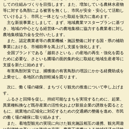
しての仕組みづくりを目指します。また、増加している農林水産物
等に対する鳥獣による被害を無くし、市民が安全・安心して活動し
ていけるよう、市民と一体となった取組を強力に進めます。
主な新規事業としまして、まず、地域農業マスタープランに基づ
き、地域の中心となる経営体への農地集積に協力する農業者に対し
農地集積協力金を交付いたします。
また、認定農業者等の農業機械・施設整備に対する国・県の補助
事業における、市補助率を嵩上げし支援を強化します。
全国ブランドである「越前さといも」の産地の再生・強化を図る
ために必要な、さといも圃場の面的集約化に取組む地域生産者等に
支援を新たに始めます。
有害鳥獣対策では、捕獲後の有害鳥獣の埋設にかかる経費助成を
上乗せし、各地区の負担軽減を図ります。
次に、働く場の確保、まちづくり観光の推進について申し上げま
す。
ふるさと回帰を促し、持続可能なまちを実現するために、起業、
異業種転換など既存産業の活性化および新規企業の誘致を図るとと
もに、就業地の広域化に対応するための交通網の整備を進め、市民
の働く場の確保に取り組みます。
また、着地型観光の実現に向けた観光施設相互の連携、観光周遊