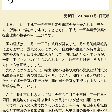
つ
更新日：2018年11月7日更新
本日ここに、平成二十五年三月定例市議会が開会されるに当た
り、所信の一端を申し述べますとともに、平成二十五年度予算案の
提案理由の概要を申し上げます。
国内経済は、一月二十三日に政府が発表した一月の月例経済報告
によりますと、景気の現状について、自動車の生産等が持ち直し、
国内外の販売も回復基調にあるとして「弱い動きとなっているが、
一部に下げ止まりの兆しもみられる」と、昨年五月以来、八カ月ぶ
りに上方修正致しました。
先行きにつきましては、輸出環境の改善や政府の緊急経済対策の
効果を背景に、再び景気回復へ向かうことが期待されると指摘し、
その上で海外景気の下振れが、我が国の景気を下押しするリスクに
警戒感を示しています。
さて、勝山市におきましては、今年も二月二十三日、二十四日の
両日、奥越地方に春を呼ぶ勝山左義長まつりが盛大に開催され、二
日間で約十万人の人出でにぎわいました。今年も、勝山市と広域観
光などで交流のある加賀市、あわら市、永平寺町の市長・町長や他