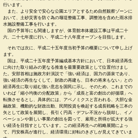
行います。
また、より安全で安心な公園エリアとするため自然観察ゾーンに
おいて、土砂災害を防ぐ為の堰堤整備工事、調整池を含めた雨水排
水施設整備工事を行います。
国の予算等にも関連しますが、体育館本体建設工事は平成二十
六、二十七年度に行い、平成二十八年度オープンを目指します。
それでは次に、平成二十五年度当初予算の概要について申し上げ
ます。
国は、平成二十五年度予算編成基本方針において、日本経済再生
に向けた取り組みの更なる推進を最重要政策として位置付けまし
た。安部首相は施政方針演説で「強い経済は、国力の源泉であり、
強い経済の再生なくして、財政の再建も、日本の将来もない」との
経済再生に取り組む強い意志を国民に示し、そのため、これまでの
いわば「縮小均衡の分配政策」から「成長と富の創出の好循環」へ
転換させるとし、具体的には、アベノミクスと言われる、大胆な金
融政策、機動的な財政出動、民間投資を喚起する成長戦略を三本の
矢として政策を展開し、長引く円高・デフレ不況から脱却し、イノ
ベーションや新しい事業の創出を図って、雇用と所得が拡大する強
い経済を目指すとしています。この経済再生への戦略展開によっ
て、円安株高が進行し、経済環境に好転のきざしが見えてきていま