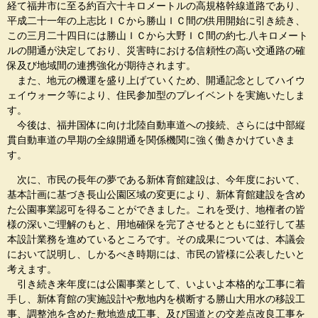
経て福井市に至る約百六十キロメートルの高規格幹線道路であり、
平成二十一年の上志比ＩＣから勝山ＩＣ間の供用開始に引き続き、
この三月二十四日には勝山ＩＣから大野ＩＣ間の約七.八キロメート
ルの開通が決定しており、災害時における信頼性の高い交通路の確
保及び地域間の連携強化が期待されます。
また、地元の機運を盛り上げていくため、開通記念としてハイウ
ェイウォーク等により、住民参加型のプレイベントを実施いたしま
す。
今後は、福井国体に向け北陸自動車道への接続、さらには中部縦
貫自動車道の早期の全線開通を関係機関に強く働きかけていきま
す。
次に、市民の長年の夢である新体育館建設は、今年度において、
基本計画に基づき長山公園区域の変更により、新体育館建設を含め
た公園事業認可を得ることができました。これを受け、地権者の皆
様の深いご理解のもと、用地確保を完了させるとともに並行して基
本設計業務を進めているところです。その成果については、本議会
において説明し、しかるべき時期には、市民の皆様に公表したいと
考えます。
引き続き来年度には公園事業として、いよいよ本格的な工事に着
手し、新体育館の実施設計や敷地内を横断する勝山大用水の移設工
事、調整池を含めた敷地造成工事、及び国道との交差点改良工事を