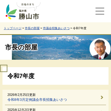
ペ
メ
ー
ニ
ジ
ュ
の
ー
先
を
頭
飛
トップページ
>
市長の部屋
>
市議会招集あいさつ
>
令和7年度
で
ば
す
し
。
て
市長の部屋
本
文
へ
本
令和7年度
文
2026年2月25日更新
令和8年3月定例議会市長招集あいさつ
2025年12月2日更新