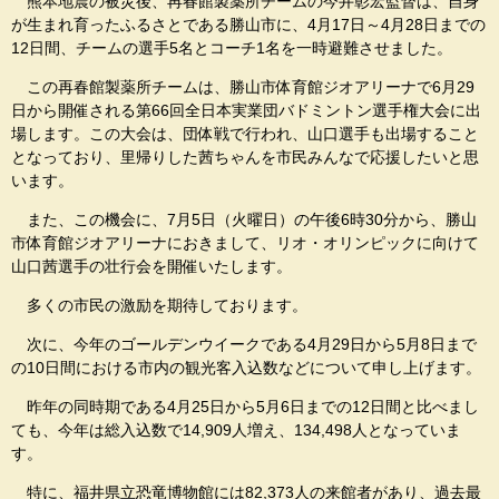
熊本地震の被災後、再春館製薬所チームの今井彰宏監督は、自身
が生まれ育ったふるさとである勝山市に、4月17日～4月28日までの
12日間、チームの選手5名とコーチ1名を一時避難させました。
この再春館製薬所チームは、勝山市体育館ジオアリーナで6月29
日から開催される第66回全日本実業団バドミントン選手権大会に出
場します。この大会は、団体戦で行われ、山口選手も出場すること
となっており、里帰りした茜ちゃんを市民みんなで応援したいと思
います。
また、この機会に、7月5日（火曜日）の午後6時30分から、勝山
市体育館ジオアリーナにおきまして、リオ・オリンピックに向けて
山口茜選手の壮行会を開催いたします。
多くの市民の激励を期待しております。
次に、今年のゴールデンウイークである4月29日から5月8日まで
の10日間における市内の観光客入込数などについて申し上げます。
昨年の同時期である4月25日から5月6日までの12日間と比べまし
ても、今年は総入込数で14,909人増え、134,498人となっていま
す。
特に、福井県立恐竜博物館には82,373人の来館者があり、過去最