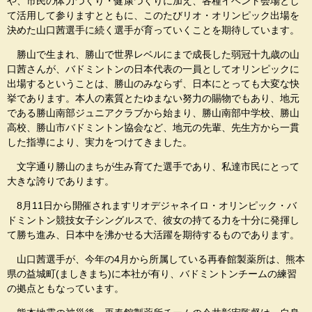
や、市民の体力づくり・健康づくりに加え、各種イベント会場とし
て活用して参りますとともに、このたびリオ・オリンピック出場を
決めた山口茜選手に続く選手が育っていくことを期待しています。
勝山で生まれ、勝山で世界レベルにまで成長した弱冠十九歳の山
口茜さんが、バドミントンの日本代表の一員としてオリンピックに
出場するということは、勝山のみならず、日本にとっても大変な快
挙であります。本人の素質とたゆまない努力の賜物でもあり、地元
である勝山南部ジュニアクラブから始まり、勝山南部中学校、勝山
高校、勝山市バドミントン協会など、地元の先輩、先生方から一貫
した指導により、実力をつけてきました。
文字通り勝山のまちが生み育てた選手であり、私達市民にとって
大きな誇りであります。
8月11日から開催されますリオデジャネイロ・オリンピック・バ
ドミントン競技女子シングルスで、彼女の持てる力を十分に発揮し
て勝ち進み、日本中を沸かせる大活躍を期待するものであります。
山口茜選手が、今年の4月から所属している再春館製薬所は、熊本
県の益城町(ましきまち)に本社が有り、バドミントンチームの練習
の拠点ともなっています。