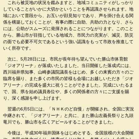
これら被災地の状況を鑑みますと、地域コミュニティがしっかり
していることがいかに大切かということを再認識させられます。地
域において普段から、お互いが顔見知りであり、声を掛け合える関
係を構築しておくことが、有事の際に自助、共助の力となり、さら
には、公助がスムーズに発揮されることにつながります。このこと
から、勝山市が目指している地域力、市民力の充実が、減災、防災
の面でも必要不可欠であるという強い認識をもって市政を推進して
いく所存です。
次に、5月28日には、市民が長年待ち望んでいた勝山市体育館
「ジオアリーナ」が落成いたしました。当日開催した落成式には、
西川福井県知事、山崎参議院議長をはじめ、多くの来賓の方々のご
臨席を賜り、また多くの市民の皆様も会場にお越しいただき「ジオ
アリーナ」の完成を盛大に祝うことができました。完成にいたるま
で、国、県を始め議員各位や、多くの関係者の方々にご支援を賜
り、深く感謝を申し上げます。
翌週の6月5日には、「ＮＨＫのど自慢」が開催され、全国に実況
中継されて、「ジオアリーナ」と共に、また勝山左義長祭りと九頭
竜川でも、勝山市を広くアピールすることができました。
今後は、平成30年福井国体をはじめとする、全国規模の大会開催