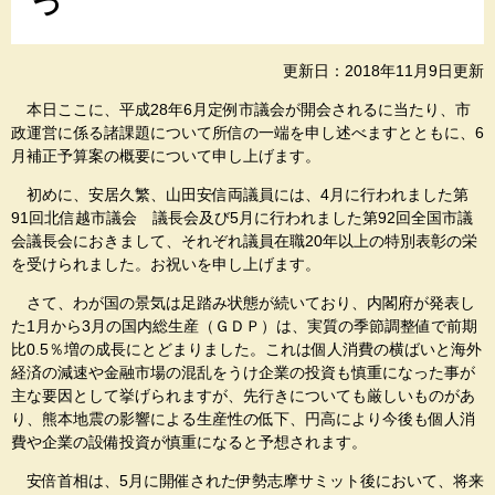
つ
更新日：2018年11月9日更新
本日ここに、平成28年6月定例市議会が開会されるに当たり、市
政運営に係る諸課題について所信の一端を申し述べますとともに、6
月補正予算案の概要について申し上げます。
初めに、安居久繁、山田安信両議員には、4月に行われました第
91回北信越市議会 議長会及び5月に行われました第92回全国市議
会議長会におきまして、それぞれ議員在職20年以上の特別表彰の栄
を受けられました。お祝いを申し上げます。
さて、わが国の景気は足踏み状態が続いており、内閣府が発表し
た1月から3月の国内総生産（ＧＤＰ）は、実質の季節調整値で前期
比0.5％増の成長にとどまりました。これは個人消費の横ばいと海外
経済の減速や金融市場の混乱をうけ企業の投資も慎重になった事が
主な要因として挙げられますが、先行きについても厳しいものがあ
り、熊本地震の影響による生産性の低下、円高により今後も個人消
費や企業の設備投資が慎重になると予想されます。
安倍首相は、5月に開催された伊勢志摩サミット後において、将来