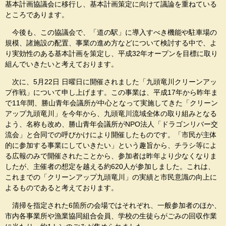
基本計画協議会に移行し、基本計画策定に向けて議論を重ねている
ところであります。
今後も、この協議会で、「道の駅」に導入すべき機能や駐車場の
規模、諸施設の配置、事業の進め方などについて検討する中で、よ
り実効性のある基本計画を策定し、平成32年オープンを目標に取り
組んでいきたいと考えております。
次に、5月22日 日曜日に開催されました「九頭竜川クリーンアッ
プ作戦」について申し上げます。この事業は、平成17年から昨年ま
で11年間、勝山青年会議所が中心となって実施してきた「クリーン
アップ九頭竜川」を今年から、九頭竜川流域全体の取り組みとなる
よう、名称も改め、勝山青年会議所がNPO法人「ドラゴンリバー交
流会」と合同での呼びかけにより開催したものです。「市民が主体
的に参加する事業にしていきたい」という趣旨から、チラシ等によ
る広報のみで開催されたことから、参加者は昨年より少なくなりま
したが、主催者の想定を越える約620人が参加しました。これは、
これまでの「クリーンアップ九頭竜川」の実績と市民意識の向上に
よるものであると考えております。
清掃を指定された6箇所の会場ではそれぞれ、一般参加者のほか、
市内各事業所や漁業協同組合会員、学校の生徒らがごみの回収作業