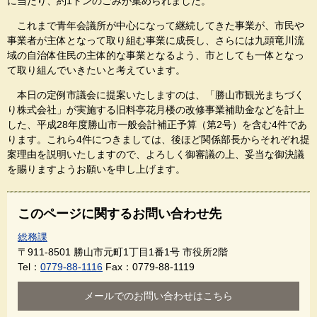
に当たり、約1トンのごみが集められました。
これまで青年会議所が中心になって継続してきた事業が、市民や
事業者が主体となって取り組む事業に成長し、さらには九頭竜川流
域の自治体住民の主体的な事業となるよう、市としても一体となっ
て取り組んでいきたいと考えています。
本日の定例市議会に提案いたしますのは、「勝山市観光まちづく
り株式会社」が実施する旧料亭花月楼の改修事業補助金などを計上
した、平成28年度勝山市一般会計補正予算（第2号）を含む4件であ
ります。これら4件につきましては、後ほど関係部長からそれぞれ提
案理由を説明いたしますので、よろしく御審議の上、妥当な御決議
を賜りますようお願いを申し上げます。
このページに関するお問い合わせ先
総務課
〒911-8501
勝山市元町1丁目1番1号 市役所2階
Tel：
0779-88-1116
Fax：0779-88-1119
メールでのお問い合わせはこちら