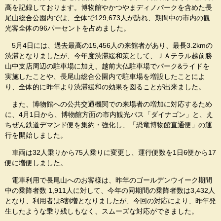
高を記録しております。博物館やかつやまディノパークを含めた長
尾山総合公園内では、全体で129,673人が訪れ、期間中の市内の観
光客全体の96パーセントを占めました。
5月4日には、過去最高の15,456人の来館者があり、最長3.2kmの
渋滞となりましたが、今年度渋滞緩和策として、ＪＡテラル越前勝
山中支店周辺の駐車場に加え、越前大仏駐車場でパーク&ライドを
実施したことや、長尾山総合公園内で駐車場を増設したことによ
り、全体的に昨年より渋滞緩和の効果を図ることが出来ました。
また、博物館への公共交通機関での来場者の増加に対応するため
に、4月1日から、博物館方面の市内観光バス「ダイナゴン」と、え
ちぜん鉄道デマンド便を集約・強化し、「恐竜博物館直通便」の運
行を開始しました。
車両は32人乗りから75人乗りに変更し、運行便数を1日6便から17
便に増便しました。
電車利用で長尾山へのお客様は、昨年のゴールデンウイーク期間
中の乗降者数 1,911人に対して、今年の同期間の乗降者数は3,432人
となり、利用者は8割増となりましたが、今回の対応により、昨年発
生したような乗り残しもなく、スムーズな対応ができました。