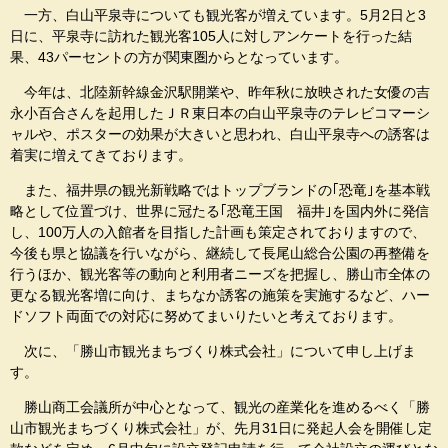
一方、白山平泉寺についても観光客が増えています。5月2日と3
日に、平泉寺に訪れた観光客105人に対しアンケートを行った結
果、43パーセントの方が関東圏からとなっています。
今年は、北陸新幹線金沢駅開業や、昨年秋に放映された女優の吉
永小百合さんを起用したＪＲ東日本の白山平泉寺のテレビコマーシ
ャルや、ポスターの効果が大きいと思われ、白山平泉寺への誘客は
着実に増えてきております。
また、福井県の観光新戦略ではトップブランドの｢恐竜｣を基本戦
略として位置づけ、世界に冠たる｢恐竜王国 福井｣を国内外に発信
し、100万人の入館者を目指した計画も策定されておりますので、
今後も県と協議を行いながら、継続して長尾山総合公園の再整備を
行うほか、観光客等の動向と利用者ニーズを把握し、勝山市全体の
更なる観光客増に向け、まちなか誘客の施策を実施するなど、ハー
ドソフト両面での対応に努めてまいりたいと考えております。
次に、「勝山市観光まちづくり株式会社」について申し上げま
す。
勝山商工会議所が中心となって、観光の産業化を進めるべく「勝
山市観光まちづくり株式会社」が、先月31日に発起人会を開催し定