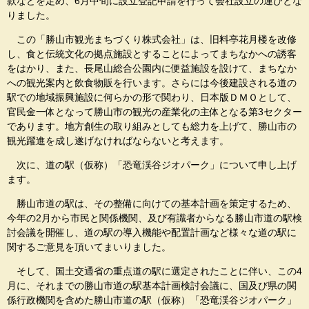
款などを定め、6月中旬に設立登記申請を行って会社設立の運びとな
りました。
この「勝山市観光まちづくり株式会社」は、旧料亭花月楼を改修
し、食と伝統文化の拠点施設とすることによってまちなかへの誘客
をはかり、また、長尾山総合公園内に便益施設を設けて、まちなか
への観光案内と飲食物販を行います。さらには今後建設される道の
駅での地域振興施設に何らかの形で関わり、日本版ＤＭＯとして、
官民金一体となって勝山市の観光の産業化の主体となる第3セクター
であります。地方創生の取り組みとしても総力を上げて、勝山市の
観光躍進を成し遂げなければならないと考えます。
次に、道の駅（仮称）「恐竜渓谷ジオパーク」について申し上げ
ます。
勝山市道の駅は、その整備に向けての基本計画を策定するため、
今年の2月から市民と関係機関、及び有識者からなる勝山市道の駅検
討会議を開催し、道の駅の導入機能や配置計画など様々な道の駅に
関するご意見を頂いてまいりました。
そして、国土交通省の重点道の駅に選定されたことに伴い、この4
月に、それまでの勝山市道の駅基本計画検討会議に、国及び県の関
係行政機関を含めた勝山市道の駅（仮称）「恐竜渓谷ジオパーク」