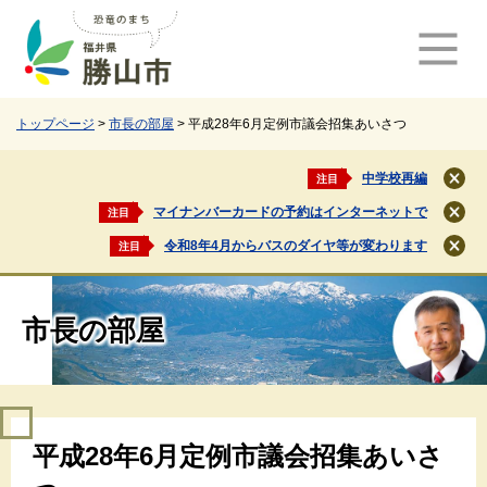
ペ
メ
ー
ニ
ジ
ュ
の
ー
先
を
頭
飛
トップページ
>
市長の部屋
>
平成28年6月定例市議会招集あいさつ
で
ば
す
し
中学校再編
注目
閉
。
て
じ
マイナンバーカードの予約はインターネットで
注目
本
閉
る
文
じ
令和8年4月からバスのダイヤ等が変わります
注目
閉
る
へ
じ
る
市長の部屋
本
平成28年6月定例市議会招集あいさ
文