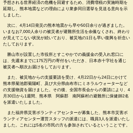
予想される世界経済の危機を回避するため、消費増税の実施時期を
延期し、熊本地震などの理由により衆参同日選挙を見送る意向を示
しました。
次に、4月14日発災の熊本地震から早や50日余りが過ぎました。
いまなお7,000人余りの被災者が避難所生活を余儀なくされ、終わり
が見えてこない状況が続いており、被災地の1日も早い復興を祈念い
たしております。
勝山市が設置した市役所とすこやかでの義援金の受入れ窓口に
は、先週末までに175万円の寄付をいただき、日本赤十字社を通じ
被災者へ順次お届けをしております。
また、被災地からの支援要請を受け、4月22日から24日にかけて
熊本県菊池郡菊陽町、及び大分県由布市にミネラルウォーターなど
の支援物資を届けました。その後、全国市長会からの要請により、4
月30日から1週間、熊本県 阿蘇郡 南阿蘇村の避難所に保健師2名
を派遣いたしました。
また福井県災害ボランティアセンターが募集した、熊本市災害ボ
ランティアセンター運営スタッフの派遣には、職員3人を派遣いたし
ました。これには5名の市民の方も参加されているということです。