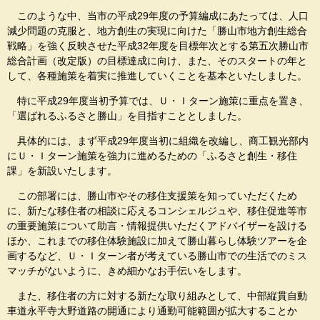
このような中、当市の平成29年度の予算編成にあたっては、人口
減少問題の克服と、地方創生の実現に向けた「勝山市地方創生総合
戦略」を強く反映させた平成32年度を目標年次とする第五次勝山市
総合計画（改定版）の目標達成に向け、また、そのスタートの年と
して、各種施策を着実に推進していくことを基本といたしました。
特に平成29年度当初予算では、Ｕ・Ｉターン施策に重点を置き、
「選ばれるふるさと勝山」を目指すこととしました。
具体的には、まず平成29年度当初に組織を改編し、商工観光部内
にＵ・Ｉターン施策を強力に進めるための「ふるさと創生・移住
課」を新設いたします。
この部署には、勝山市やその移住支援策を知っていただくため
に、新たな移住者の相談に応えるコンシェルジュや、移住促進等市
の重要施策について助言・情報提供いただくアドバイザーを設ける
ほか、これまでの移住体験施設に加えて勝山暮らし体験ツアーを企
画するなど、Ｕ・Ｉターン者が考えている勝山市での生活でのミス
マッチがないように、きめ細かなお手伝いをします。
また、移住者の方に対する新たな取り組みとして、中部縦貫自動
車道永平寺大野道路の開通により通勤可能範囲が拡大することか