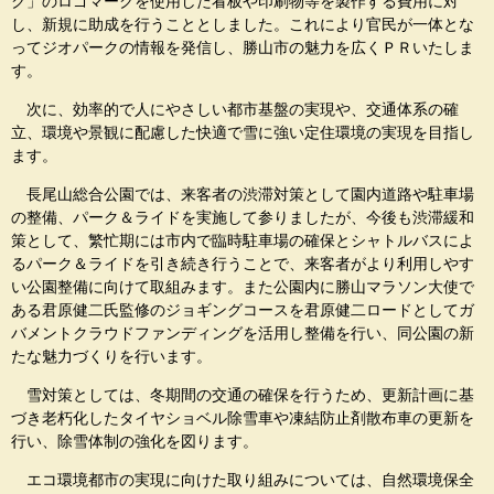
ク」のロゴマークを使用した看板や印刷物等を製作する費用に対
し、新規に助成を行うこととしました。これにより官民が一体とな
ってジオパークの情報を発信し、勝山市の魅力を広くＰＲいたしま
す。
次に、効率的で人にやさしい都市基盤の実現や、交通体系の確
立、環境や景観に配慮した快適で雪に強い定住環境の実現を目指し
ます。
長尾山総合公園では、来客者の渋滞対策として園内道路や駐車場
の整備、パーク＆ライドを実施して参りましたが、今後も渋滞緩和
策として、繁忙期には市内で臨時駐車場の確保とシャトルバスによ
るパーク＆ライドを引き続き行うことで、来客者がより利用しやす
い公園整備に向けて取組みます。また公園内に勝山マラソン大使で
ある君原健二氏監修のジョギングコースを君原健二ロードとしてガ
バメントクラウドファンディングを活用し整備を行い、同公園の新
たな魅力づくりを行います。
雪対策としては、冬期間の交通の確保を行うため、更新計画に基
づき老朽化したタイヤショベル除雪車や凍結防止剤散布車の更新を
行い、除雪体制の強化を図ります。
エコ環境都市の実現に向けた取り組みについては、自然環境保全