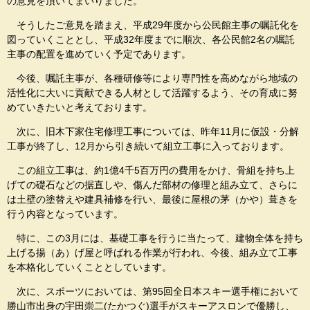
の意見を頂いてまいりました。
そうしたご意見を踏まえ、平成29年度から公民館主事の嘱託化を
図っていくこととし、平成32年度までに順次、各公民館2名の嘱託
主事の配置を進めていく予定であります。
今後、嘱託主事が、各種研修等により専門性を高めながら地域の
活性化に大いに貢献できる人材として活躍するよう、その育成に努
めていきたいと考えております。
次に、旧木下家住宅修理工事については、昨年11月に仮設・分解
工事が終了し、12月から引き続いて組立工事に入っております。
この組立工事は、約1億4千5百万円の費用をかけ、骨組を持ち上
げての礎石などの据直しや、傷んだ部材の修理と組み立て、さらに
は土壁の塗替えや建具補修を行い、最後に屋根の茅（かや）葺きを
行う内容となっています。
特に、この3月には、基礎工事を行うに当たって、建物全体を持ち
上げる揚（あ）げ屋と呼ばれる作業が行われ、今後、組み立て工事
を本格化していくこととしています。
次に、スポーツにおいては、第95回全日本スキー選手権において
勝山市出身の宇田崇二(たかつぐ)選手がスキーアスロンで優勝し、