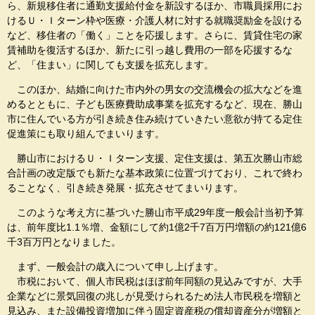
ら、新規移住者に通勤支援給付金を新設するほか、市職員採用にお
けるＵ・Ｉターン枠や医療・介護人材に対する就職奨励金を設ける
など、移住者の「働く」ことを応援します。さらに、賃貸住宅の家
賃補助を復活するほか、新たに引っ越し費用の一部を応援するな
ど、「住まい」に関しても支援を拡充します。
このほか、結婚に向けた市内外の男女の交流機会の拡大などを進
めるとともに、子ども医療費助成事業を拡充するなど、現在、勝山
市に住んでいる方が引き続き住み続けていきたい意欲が持てる定住
促進策にも取り組んでまいります。
勝山市におけるＵ・Ｉターン支援、定住支援は、第五次勝山市総
合計画の改定版でも新たな基本政策に位置づけており、これで終わ
ることなく、引き続き発展・拡充させてまいります。
このような考え方に基づいた勝山市平成29年度一般会計当初予算
は、前年度比1.1％増、金額にして約1億2千7百万円増額の約121億6
千3百万円となりました。
まず、一般会計の歳入について申し上げます。
市税において、個人市民税はほぼ前年同額の見込みですが、大手
企業などに景気回復の兆しが見受けられるため法人市民税を増額と
見込み、また設備投資増加に伴う固定資産税の償却資産分が増額と