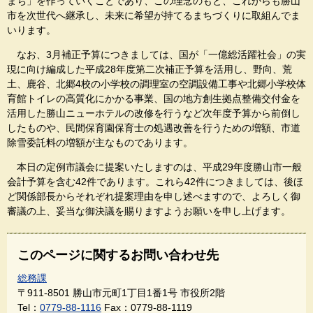
まち」を作っていくことであり、この理念のもと、これからも勝山
市を次世代へ継承し、未来に希望が持てるまちづくりに取組んでま
いります。
なお、3月補正予算につきましては、国が「一億総活躍社会」の実
現に向け編成した平成28年度第二次補正予算を活用し、野向、荒
土、鹿谷、北郷4校の小学校の調理室の空調設備工事や北郷小学校体
育館トイレの高質化にかかる事業、国の地方創生拠点整備交付金を
活用した勝山ニューホテルの改修を行うなど次年度予算から前倒し
したものや、民間保育園保育士の処遇改善を行うための増額、市道
除雪委託料の増額が主なものであります。
本日の定例市議会に提案いたしますのは、平成29年度勝山市一般
会計予算を含む42件であります。これら42件につきましては、後ほ
ど関係部長からそれぞれ提案理由を申し述べますので、よろしく御
審議の上、妥当な御決議を賜りますようお願いを申し上げます。
このページに関するお問い合わせ先
総務課
〒911-8501
勝山市元町1丁目1番1号 市役所2階
Tel：
0779-88-1116
Fax：0779-88-1119