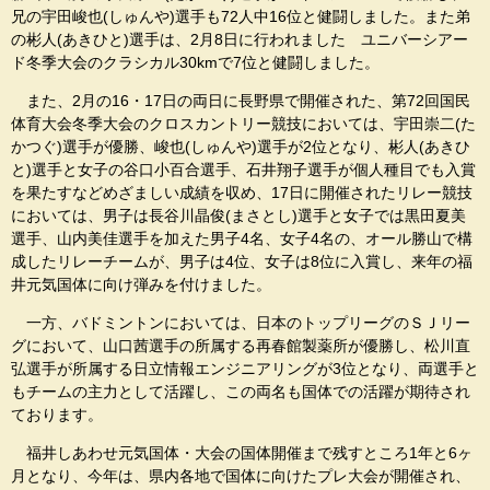
兄の宇田峻也(しゅんや)選手も72人中16位と健闘しました。また弟
の彬人(あきひと)選手は、2月8日に行われました ユニバーシアー
ド冬季大会のクラシカル30kmで7位と健闘しました。
また、2月の16・17日の両日に長野県で開催された、第72回国民
体育大会冬季大会のクロスカントリー競技においては、宇田崇二(た
かつぐ)選手が優勝、峻也(しゅんや)選手が2位となり、彬人(あきひ
と)選手と女子の谷口小百合選手、石井翔子選手が個人種目でも入賞
を果たすなどめざましい成績を収め、17日に開催されたリレー競技
においては、男子は長谷川晶俊(まさとし)選手と女子では黒田夏美
選手、山内美佳選手を加えた男子4名、女子4名の、オール勝山で構
成したリレーチームが、男子は4位、女子は8位に入賞し、来年の福
井元気国体に向け弾みを付けました。
一方、バドミントンにおいては、日本のトップリーグのＳＪリー
グにおいて、山口茜選手の所属する再春館製薬所が優勝し、松川直
弘選手が所属する日立情報エンジニアリングが3位となり、両選手と
もチームの主力として活躍し、この両名も国体での活躍が期待され
ております。
福井しあわせ元気国体・大会の国体開催まで残すところ1年と6ヶ
月となり、今年は、県内各地で国体に向けたプレ大会が開催され、