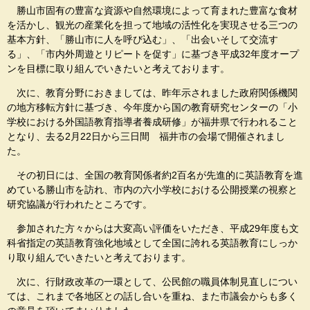
勝山市固有の豊富な資源や自然環境によって育まれた豊富な食材
を活かし、観光の産業化を担って地域の活性化を実現させる三つの
基本方針、「勝山市に人を呼び込む」、「出会いそして交流す
る」、「市内外周遊とリピートを促す」に基づき平成32年度オープ
ンを目標に取り組んでいきたいと考えております。
次に、教育分野におきましては、昨年示されました政府関係機関
の地方移転方針に基づき、今年度から国の教育研究センターの「小
学校における外国語教育指導者養成研修」が福井県で行われること
となり、去る2月22日から三日間 福井市の会場で開催されまし
た。
その初日には、全国の教育関係者約2百名が先進的に英語教育を進
めている勝山市を訪れ、市内の六小学校における公開授業の視察と
研究協議が行われたところです。
参加された方々からは大変高い評価をいただき、平成29年度も文
科省指定の英語教育強化地域として全国に誇れる英語教育にしっか
り取り組んでいきたいと考えております。
次に、行財政改革の一環として、公民館の職員体制見直しについ
ては、これまで各地区との話し合いを重ね、また市議会からも多く