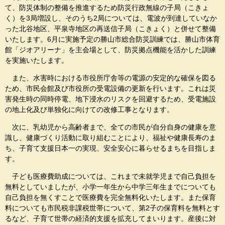
て、防災体制の整備を推進するため防災行政無線の子局（こきょ
く）を3局増設し、そのうち2局については、電波が到達していなか
った北谷地区、平泉寺地区の再送信子局（こきょく）と併せて整備
いたします。6月に実施予定の勝山市総合防災訓練では、勝山市体育
館「ジオアリーナ」を主会場として、防災拠点機能を活かした訓練
を実施いたします。
また、水害時における市役所庁舎等の電源の安定的な確保を図る
ため、市民会館及び市役所の受電設備の更新を行います。これは災
害発生時の同時停電、地下浸水のリスクを回避するため、受電施設
の地上化及び単独化に向けての改修工事となります。
次に、乳幼児から高齢者まで、全ての市民が自分自身の健康を意
識し、健康づくり活動に取り組むことにより、福祉や健康長寿のま
ち、子育て支援日本一の実現、安全安心に暮らせるまちを目指しま
す。
子ども医療費助成については、これまで未就学児まで自己負担を
無料としていましたが、小学一年生から中学三年生までについても
自己負担を無くすことで医療費を完全無料化いたします。また保育
料についても市民税非課税世帯について、第2子の保育料を無料とす
るなど、子育て世帯の経済的支援を拡充してまいります。産後に対