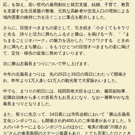
応」を加え、若い世代の雇用創出と就労支援、結婚、子育て、教育
を支援する生活基盤の整備、元気な高齢者や交流人口の増加による
域内需要の維持に力を注ぐことに重点を配分しました。
さらに、目指すべきまちの姿として、引き続き「小さくてもキラリ
と光る 誇りと活力に満ちたふるさと勝山」を掲げる一方、「『ま
ちまるごとジオパーク』の魅力を活かした『ワクワクする ときめ
きに満ちたまち勝山』」をもうひとつの目指すべきまちの姿に掲げ
て、定住・移住の促進に努めてまいります。
次に勝山左義長まつりについて申し上げます。
今年の左義長まつりは、先の25日と26日の両日にわたって開催さ
れ、昨年より1万人多い11万人の観光客で大変賑わいました。
中でも、まつりの初日には、稲田防衛大臣をはじめ、藤田副知事、
近隣自治体から多くの首長方もお見えになり、なお一層華やかな左
義長まつりとなりました。
また、祭りに先立って、24日夜には市民会館において「勝山左義長
文化シンポジウム」も開催され約400人のご来場者がありました。5
人のパネラーによるシンポジウムのほかに、奄美の歌姫“川畑さお
り”さんの奄美島唄のステージ披露もあり、とても充実したひととき