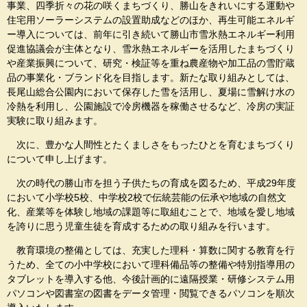
事業、四季折々の花の咲くまちづくり、勝山をきれいにする運動や
住宅用ソーラーシステムの設置助成などのほか、再生可能エネルギ
ー導入については、前年に引き続いて勝山市雪氷熱エネルギー利用
促進協議会が主体となり、雪氷熱エネルギーを活用したまちづくり
や産業振興について、研究・検証等を重ね農産物や加工品の雪貯蔵
品の事業化・ブランド化を目指します。新たな取り組みとしては、
長尾山総合公園内において保存した雪を活用し、夏場に雪解け水の
冷熱を利用し、公園施設で冷房機器を稼働させるなど、冷房の実証
実験に取り組みます。
次に、豊かな人間性とたくましさをもったひとを育むまちづくり
について申し上げます。
次の時代の勝山市を担う子供たちの育成を図るため、平成29年度
において小学校5校、中学校2校で伝統芸能の伝承や地域の自然文
化、産業等を体験し地域の課題等に取組むことで、地域を愛し地域
を誇りに思う児童生徒を育成するための取り組みを行います。
教育環境の整備としては、充実した理科・算数に関する教育を行
うため、全ての小中学校において理科備品等の整備や特別指導用の
タブレットを導入する他、今後計画的に遠隔授業・研修システム用
パソコンや図書室の図書をデータ管理・閲覧できるパソコンを順次