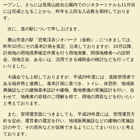
ープンし、さらには長尾山総合公園内でのジオターミナルも11月頃
には完成となることから、昨年を上回る入込数を期待しておりま
す。
次に、道の駅について申し上げます。
勝山市道の駅「恐竜渓谷ジオパーク（仮称）」につきましては、
昨年10月にその基本計画を策定、公表しておりますが、10月以降、
計画地の用地境界確定作業を行う用地測量、関係地権者への説明
会、現地立会、あるいは、活用できる補助金の検討などを行ってま
いりました。
今議会でも上程しておりますが、平成29年度には、道路管理者で
ある福井県と連携し、基本計画に基づき、トイレ、休憩所、地域振
興施設などの建物基本設計や建物、敷地整備の実施設計を行い、合
わせて、地権者の皆様のご理解を得て、用地の買収などを行いたい
と考えております。
また、管理運営面につきましても、平成29年度には、管理運営方
針を定め、運営者の選定を行い、地域振興施設などの建物の実施設
計の中で、その意向などが反映できるようにしてまいりたいと考え
ております。