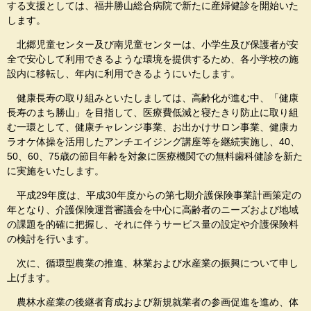
する支援としては、福井勝山総合病院で新たに産婦健診を開始いた
します。
北郷児童センター及び南児童センターは、小学生及び保護者が安
全で安心して利用できるような環境を提供するため、各小学校の施
設内に移転し、年内に利用できるようにいたします。
健康長寿の取り組みといたしましては、高齢化が進む中、「健康
長寿のまち勝山」を目指して、医療費低減と寝たきり防止に取り組
む一環として、健康チャレンジ事業、お出かけサロン事業、健康カ
ラオケ体操を活用したアンチエイジング講座等を継続実施し、40、
50、60、75歳の節目年齢を対象に医療機関での無料歯科健診を新た
に実施をいたします。
平成29年度は、平成30年度からの第七期介護保険事業計画策定の
年となり、介護保険運営審議会を中心に高齢者のニーズおよび地域
の課題を的確に把握し、それに伴うサービス量の設定や介護保険料
の検討を行います。
次に、循環型農業の推進、林業および水産業の振興について申し
上げます。
農林水産業の後継者育成および新規就業者の参画促進を進め、体