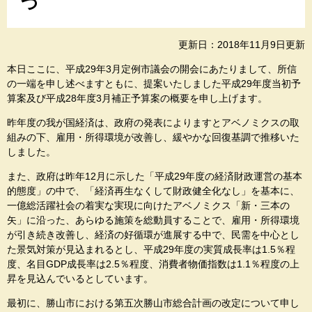
つ
更新日：2018年11月9日更新
本日ここに、平成29年3月定例市議会の開会にあたりまして、所信
の一端を申し述べますともに、提案いたしました平成29年度当初予
算案及び平成28年度3月補正予算案の概要を申し上げます。
昨年度の我が国経済は、政府の発表によりますとアベノミクスの取
組みの下、雇用・所得環境が改善し、緩やかな回復基調で推移いた
しました。
また、政府は昨年12月に示した「平成29年度の経済財政運営の基本
的態度」の中で、「経済再生なくして財政健全化なし」を基本に、
一億総活躍社会の着実な実現に向けたアベノミクス「新・三本の
矢」に沿った、あらゆる施策を総動員することで、雇用・所得環境
が引き続き改善し、経済の好循環が進展する中で、民需を中心とし
た景気対策が見込まれるとし、平成29年度の実質成長率は1.5％程
度、名目GDP成長率は2.5％程度、消費者物価指数は1.1％程度の上
昇を見込んでいるとしています。
最初に、勝山市における第五次勝山市総合計画の改定について申し