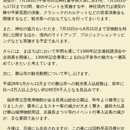
員会が、7月18日の平泉寺白山神社夏季例大祭に合わせ、7月15日か
ら17日までの間、食のイベントを実施する中、神社境内では浦安の
舞や平家琵琶の演奏、クラシックのカルテットなどの音楽演奏会も
開催するなど、観光客へのおもてなしを行ってまいります。
また、神社の協力もいただき、7月15日から8月21日まで宝物館を特
別に公開するほか、境内のライトアップ、プロジェクションマッピ
ングなども実施する予定であります。
さらには、まほろばにおいて年間を通して1300年記念連続講演会や
企画展を開催し、1300年記念事業による白山平泉寺の魅力を一層高
めていきたいと考えています。
次に、勝山市の観光動態について申し上げます。
平成28年1月から12月までの勝山市への観光客入込総数は、前年に
比べ3万人以上少ない約199万5千人となる見込みです。
福井県立恐竜博物館がある長尾山総合公園は、昨年より微増とな
りましたが、暖冬によるスキー客の減少が大きく響き、越前大仏及
び勝山城博物館周辺、左義長まつり等のイベント行事入込客の減少
が、主な要因であります。
今後は、天候にも左右されますが、この春には旧料亭花月楼がオ