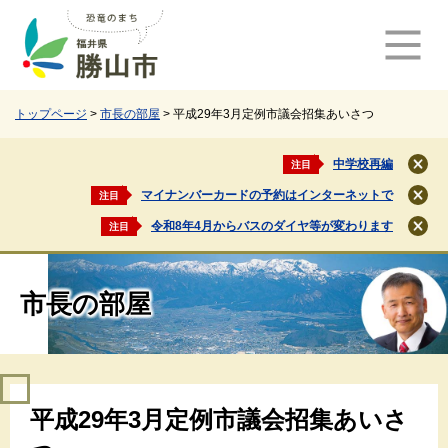
ペ
メ
ー
ニ
ジ
ュ
の
ー
先
を
頭
飛
トップページ
>
市長の部屋
>
平成29年3月定例市議会招集あいさつ
で
ば
す
し
中学校再編
注目
閉
。
て
じ
マイナンバーカードの予約はインターネットで
注目
本
閉
る
文
じ
令和8年4月からバスのダイヤ等が変わります
注目
閉
る
へ
じ
る
市長の部屋
本
平成29年3月定例市議会招集あいさ
文