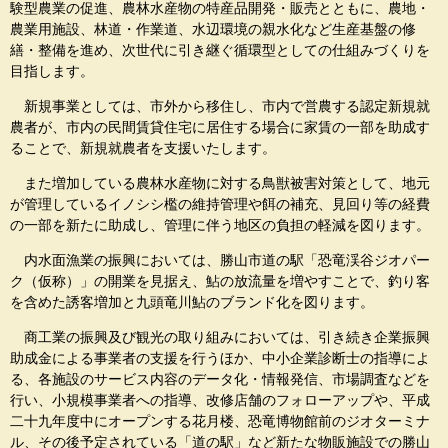
験型農業の促進、農林水産物の特産品開発・販売とともに、農地・
農業用施設、林道・作業道、水辺環境の親水化など生産基盤の修
繕・整備を進め、次世代に引き継ぐ循環型としての仕組みづくりを
目指します。
新規事業としては、市外から移住し、市内で営農する認定新規就
農者が、市内の民間賃貸住宅に居住する場合に家賃の一部を助成す
ることで、新規就農者を支援いたします。
また増加している農林水産物に対する鳥獣被害対策として、地元
が管理しているイノシシ檻の維持管理や餌の補充、見回り等の経費
の一部を新たに助成し、管理に伴う地区の負担の軽減を図ります。
内水面漁業の振興においては、勝山市道の駅「恐竜渓谷ジオパー
ク（仮称）」の開業を見据え、鮎の放流量を増やすことで、釣り客
を含めた誘客増加と九頭竜川鮎のブランド化を図ります。
商工業の振興及び観光の取り組みにおいては、引き続き企業振興
助成金による事業者の支援を行うほか、中小企業診断士の指導によ
る、各施設のサービス内容のデータ化・情報発信、市場調査などを
行い、小規模事業者への指導、改修店舗のフォローアップや、平成
二十九年度中にオープンする花月楼、恐竜博物館前のジオターミナ
ル、その後予定されている「道の駅」など新たな物販施設での勝山