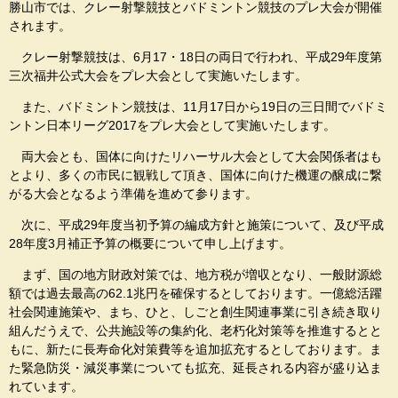
勝山市では、クレー射撃競技とバドミントン競技のプレ大会が開催
されます。
クレー射撃競技は、6月17・18日の両日で行われ、平成29年度第
三次福井公式大会をプレ大会として実施いたします。
また、バドミントン競技は、11月17日から19日の三日間でバドミ
ントン日本リーグ2017をプレ大会として実施いたします。
両大会とも、国体に向けたリハーサル大会として大会関係者はも
とより、多くの市民に観戦して頂き、国体に向けた機運の醸成に繋
がる大会となるよう準備を進めて参ります。
次に、平成29年度当初予算の編成方針と施策について、及び平成
28年度3月補正予算の概要について申し上げます。
まず、国の地方財政対策では、地方税が増収となり、一般財源総
額では過去最高の62.1兆円を確保するとしております。一億総活躍
社会関連施策や、まち、ひと、しごと創生関連事業に引き続き取り
組んだうえで、公共施設等の集約化、老朽化対策等を推進するとと
もに、新たに長寿命化対策費等を追加拡充するとしております。ま
た緊急防災・減災事業についても拡充、延長される内容が盛り込ま
れています。