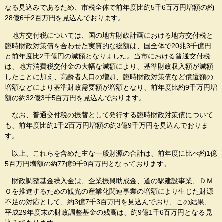
なる見込みであるため、市税全体で前年度比約5千6百万円増額の約
28億6千2百万円を見込んでおります。
地方交付税については、国の地方財政計画における地方交付税と
臨時財政対策債を合わせた実質的な総額は、国全体で20兆3千億円
と前年度比2千億円の減額となりました。当市における普通交付税
は、地方消費税交付金の大幅な減額により、基準財政収入額が減額
したことに加え、高齢者人口の増加、臨時財政対策債など償還額の
増額などにより基準財政需要額が増額となり、前年度比約9千万円増
額の約32億3千5百万円を見込んでおります。
なお、普通交付税の振替として発行する臨時財政対策債について
も、前年度比約1千2百万円増額の約3億9千万円を見込んでおりま
す。
以上、これらを含めた主な一般財源の合計は、前年度に比べ約1億
5百万円増額の約77億9千9百万円となっております。
財政調整基金繰入金は、企業振興助成金、道の駅建設事業、ＤＭ
Ｏを推進するための観光の産業化関連事業の増額により生じた財源
不足の対応として、約3億7千3百万円を見込んでおり、この結果、
平成29年度末の財政調整基金の残高は、約9億1千6百万円となる見