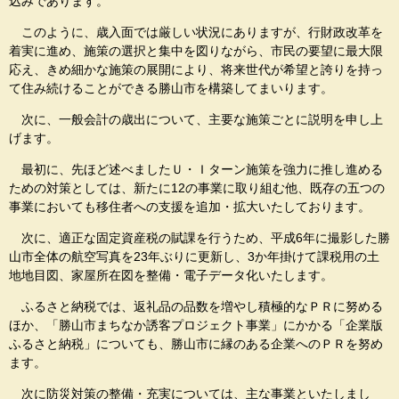
込みであります。
このように、歳入面では厳しい状況にありますが、行財政改革を
着実に進め、施策の選択と集中を図りながら、市民の要望に最大限
応え、きめ細かな施策の展開により、将来世代が希望と誇りを持っ
て住み続けることができる勝山市を構築してまいります。
次に、一般会計の歳出について、主要な施策ごとに説明を申し上
げます。
最初に、先ほど述べましたＵ・Ｉターン施策を強力に推し進める
ための対策としては、新たに12の事業に取り組む他、既存の五つの
事業においても移住者への支援を追加・拡大いたしております。
次に、適正な固定資産税の賦課を行うため、平成6年に撮影した勝
山市全体の航空写真を23年ぶりに更新し、3か年掛けて課税用の土
地地目図、家屋所在図を整備・電子データ化いたします。
ふるさと納税では、返礼品の品数を増やし積極的なＰＲに努める
ほか、「勝山市まちなか誘客プロジェクト事業」にかかる「企業版
ふるさと納税」についても、勝山市に縁のある企業へのＰＲを努め
ます。
次に防災対策の整備・充実については、主な事業といたしまし