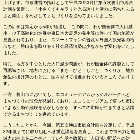
上げます。市政運営の指針として平成23年3月に第五次勝山市総合
計画を策定し、「小さくてもキラリと光る誇りと活力に満ちたふる
さと勝山」をめざしてまちづくりを進めてまいりました。
この計画は策定から5年が経過し、この間に、わが国全体で人口減
少・少子高齢化の進展や東日本大震災の発生等に伴って国の施策が
見直されており、また、スマートフォンの普及や外国人観光客の増
加など、勝山市を取り巻く社会経済情勢は少なからず変化をいたし
ました。
特に、地方を中心とした人口減少問題が、わが国全体の課題として
再認識され、地方における「まち・ひと・しごと」づくりが、地方
創生の掛け声のもとに、国を挙げて推進されているところでありま
す。
一方、勝山市においても、エコミュージアムからジオパークへと、
まちづくりの理念が発展しており、エコミュージアムで培った市民
による活動や経験を活かしながら、すべての市民が生き生きと活躍
できるまちづくりを進めています。
こうしたことから、今回、第五次勝山市総合計画を改定して、平成
32年度までに取り組むべき重点課題を見直し、これまで市民力と地
域力の向上を二本柱としていた基本政策に「人口減少問題への対