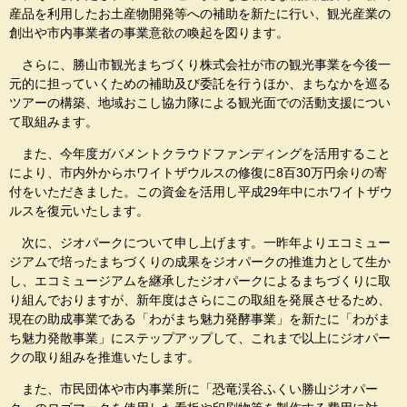
産品を利用したお土産物開発等への補助を新たに行い、観光産業の
創出や市内事業者の事業意欲の喚起を図ります。
さらに、勝山市観光まちづくり株式会社が市の観光事業を今後一
元的に担っていくための補助及び委託を行うほか、まちなかを巡る
ツアーの構築、地域おこし協力隊による観光面での活動支援につい
て取組みます。
また、今年度ガバメントクラウドファンディングを活用すること
により、市内外からホワイトザウルスの修復に8百30万円余りの寄
付をいただきました。この資金を活用し平成29年中にホワイトザウ
ルスを復元いたします。
次に、ジオパークについて申し上げます。一昨年よりエコミュー
ジアムで培ったまちづくりの成果をジオパークの推進力として生か
し、エコミュージアムを継承したジオパークによるまちづくりに取
り組んでおりますが、新年度はさらにこの取組を発展させるため、
現在の助成事業である「わがまち魅力発酵事業」を新たに「わがま
ち魅力発散事業」にステップアップして、これまで以上にジオパー
クの取り組みを推進いたします。
また、市民団体や市内事業所に「恐竜渓谷ふくい勝山ジオパー