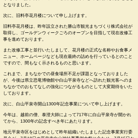
となりました。
次に、旧料亭花月楼について申し上げます。
旧料亭花月楼は、昨年設立された勝山市観光まちづくり株式会社が
取得し、ゴールデンウィークごろのオープンを目指して現在改修工
事を進めております。
また改修工事と並行いたしまして、花月楼の正式な名称やお食事メ
ニュー、ホームページなども現在最終の詰めを行っているとのこと
ですので、間もなく示されるものと思います。
これまで、まちなかでの昼食場所不足が課題となっておりました
が、今後は県立恐竜博物館や白山平泉寺などへ訪れた観光客へのま
ちなかでのおもてなしの強化につながるものとして大変期待をいた
しております。
次に、白山平泉寺開山1300年記念事業について申し上げます。
今年は、越前の僧、泰澄大師によって717年に白山平泉寺が開かれ
てから、1300年の記念すべき年にあたります。
地元平泉寺区をはじめとして昨年組織いたしました記念事業実行委