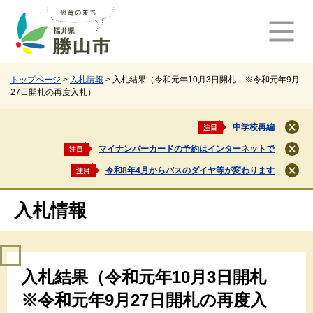
ペ
メ
ー
ニ
ジ
ュ
の
ー
先
を
頭
飛
トップページ
>
入札情報
>
入札結果（令和元年10月3日開札 ※令和元年9月
27日開札の再度入札）
で
ば
す
し
。
て
中学校再編
注目
閉
本
じ
マイナンバーカードの予約はインターネットで
注目
文
閉
る
じ
へ
令和8年4月からバスのダイヤ等が変わります
注目
閉
る
じ
る
入札情報
本
入札結果（令和元年10月3日開札
文
※令和元年9月27日開札の再度入