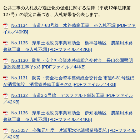
公共工事の入札及び適正化の促進に関する法律（平成12年法律第
127号）の規定に基づき、入札結果を公表します。
No.1134 市道7-63号線 水路修繕工事 ※入札不調 [PDFファ
イル／40KB]
No.1135 県単土地改良事業補助金 栃神谷地区 農業用水路
修繕工事 ※入札不調 [PDFファイル／42KB]
No.1130 防災・安全社会資本整備総合交付金 長山公園照明
施設改築工事その3 [PDFファイル／44KB]
No.1131 防災・安全社会資本整備総合交付金 市道6-81号線ほ
か消雪施設 消雪管整備工事その2 [PDFファイル／44KB]
No.1132 市道3-3号線 アスファルト舗装工事 [PDFファイル
／42KB]
No.1136 県単土地改良事業補助金 伊知地地区 農業用水路
修繕工事 ※入札不調 [PDFファイル／44KB]
No.3037 令和元年度 片瀬配水池清掃業務委託 [PDFファイル
／42KB]