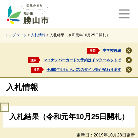
ペ
メ
ー
ニ
ジ
ュ
の
ー
先
を
頭
飛
トップページ
>
入札情報
>
入札結果（令和元年10月25日開札）
で
ば
す
し
中学校再編
注目
閉
。
て
じ
マイナンバーカードの予約はインターネットで
注目
本
閉
る
文
じ
令和8年4月からバスのダイヤ等が変わります
注目
閉
る
へ
じ
る
入札情報
本
入札結果（令和元年10月25日開札）
文
更新日：2019年10月28日更新