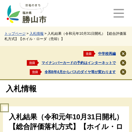
ペ
メ
ー
ニ
ジ
ュ
の
ー
先
を
頭
飛
トップページ
>
入札情報
>
入札結果（令和元年10月31日開札）【総合評価落
札方式】【ホイル・ローダ（売却）】
で
ば
す
し
。
て
中学校再編
注目
閉
本
じ
マイナンバーカードの予約はインターネットで
注目
文
閉
る
じ
へ
令和8年4月からバスのダイヤ等が変わります
注目
閉
る
じ
る
入札情報
本
入札結果（令和元年10月31日開札）
文
【総合評価落札方式】【ホイル・ロ