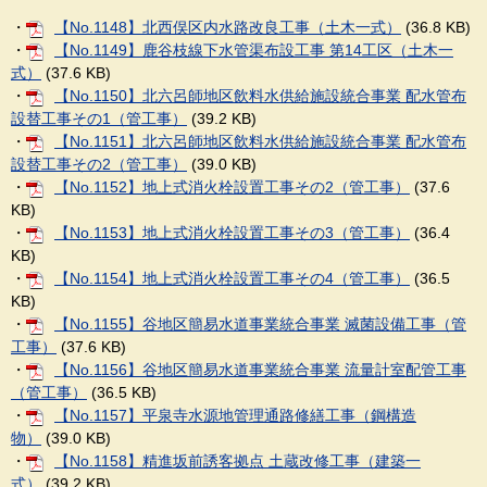
・
【No.1148】北西俣区内水路改良工事（土木一式）
(36.8 KB)
・
【No.1149】鹿谷枝線下水管渠布設工事 第14工区（土木一
式）
(37.6 KB)
・
【No.1150】北六呂師地区飲料水供給施設統合事業 配水管布
設替工事その1（管工事）
(39.2 KB)
・
【No.1151】北六呂師地区飲料水供給施設統合事業 配水管布
設替工事その2（管工事）
(39.0 KB)
・
【No.1152】地上式消火栓設置工事その2（管工事）
(37.6
KB)
・
【No.1153】地上式消火栓設置工事その3（管工事）
(36.4
KB)
・
【No.1154】地上式消火栓設置工事その4（管工事）
(36.5
KB)
・
【No.1155】谷地区簡易水道事業統合事業 滅菌設備工事（管
工事）
(37.6 KB)
・
【No.1156】谷地区簡易水道事業統合事業 流量計室配管工事
（管工事）
(36.5 KB)
・
【No.1157】平泉寺水源地管理通路修繕工事（鋼構造
物）
(39.0 KB)
・
【No.1158】精進坂前誘客拠点 土蔵改修工事（建築一
式）
(39.2 KB)