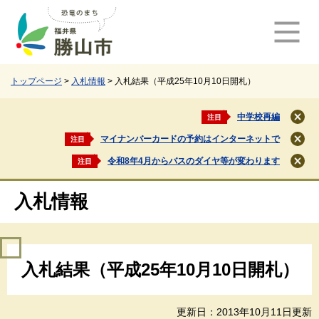
ペ
メ
ー
ニ
ジ
ュ
の
ー
先
を
頭
飛
トップページ
>
入札情報
>
入札結果（平成25年10月10日開札）
で
ば
す
し
中学校再編
注目
閉
。
て
じ
マイナンバーカードの予約はインターネットで
注目
本
閉
る
文
じ
令和8年4月からバスのダイヤ等が変わります
注目
閉
る
へ
じ
る
入札情報
本
入札結果（平成25年10月10日開札）
文
更新日：2013年10月11日更新