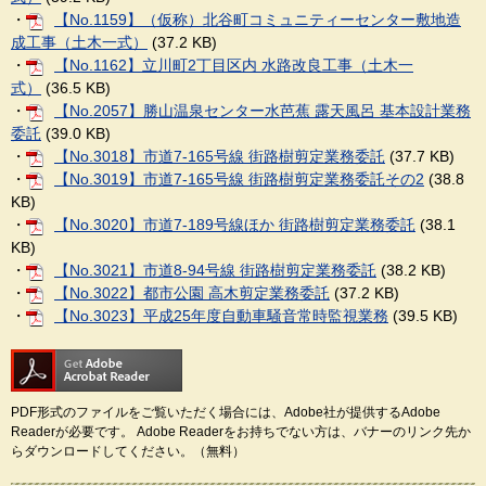
・
【No.1159】（仮称）北谷町コミュニティーセンター敷地造
成工事（土木一式）
(37.2 KB)
・
【No.1162】立川町2丁目区内 水路改良工事（土木一
式）
(36.5 KB)
・
【No.2057】勝山温泉センター水芭蕉 露天風呂 基本設計業務
委託
(39.0 KB)
・
【No.3018】市道7-165号線 街路樹剪定業務委託
(37.7 KB)
・
【No.3019】市道7-165号線 街路樹剪定業務委託その2
(38.8
KB)
・
【No.3020】市道7-189号線ほか 街路樹剪定業務委託
(38.1
KB)
・
【No.3021】市道8-94号線 街路樹剪定業務委託
(38.2 KB)
・
【No.3022】都市公園 高木剪定業務委託
(37.2 KB)
・
【No.3023】平成25年度自動車騒音常時監視業務
(39.5 KB)
PDF形式のファイルをご覧いただく場合には、Adobe社が提供するAdobe
Readerが必要です。
Adobe Readerをお持ちでない方は、バナーのリンク先か
らダウンロードしてください。（無料）