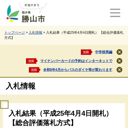
ペ
メ
ー
ニ
ジ
ュ
の
ー
先
を
頭
飛
トップページ
>
入札情報
>
入札結果（平成25年4月4日開札） 【総合評価落札
方式】
で
ば
す
し
。
て
中学校再編
注目
閉
本
じ
マイナンバーカードの予約はインターネットで
注目
文
閉
る
じ
へ
令和8年4月からバスのダイヤ等が変わります
注目
閉
る
じ
る
入札情報
本
入札結果（平成25年4月4日開札）
文
【総合評価落札方式】