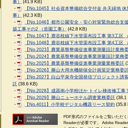
事）
(41.9 KB)
・
【No.1045】社会資本整備総合交付金 弁天緑地 
事）
(42.3 KB)
・
【No.1046】都市公園安全・安心対策緊急総合
築工事その2 （造園工事）
(42.8 KB)
・
【No.1047】鹿谷枝線下水管渠布設工事 第3工区
・
【No.1048】鹿谷枝線下水管渠布設工事 第4工区
・
【No.2023】農業基盤整備促進事業測量設計業務委
・
【No.2024】農業基盤整備促進事業測量設計業務委
・
【No.2025】農業基盤整備促進事業測量業務委託
(
・
【No.2026】勝山大用水機能保全計画策定業務委
・
【No.2027】白山平泉寺全国発信プロジェクト
託
(38.6 KB)
・
【No.2028】成器南小学校ほか トイレ棟改修工事
・
【No.2029】勝山ニューホテル調査業務委託
(38.1
・
【No.4011】小学校デジタル機器リース契約
(35.8
PDF形式のファイルをご覧いただく場
Readerが必要です。
Adobe Re