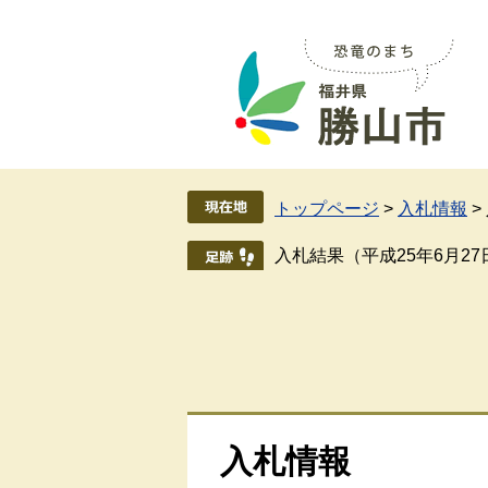
ペ
メ
ー
ニ
ジ
ュ
の
ー
先
を
頭
飛
で
ば
す
し
トップページ
>
入札情報
>
。
て
本
入札結果（平成25年6月2
文
へ
入札情報