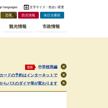
gn languages
文字サイズ・色合い変更
恐竜
防災情報
休日当番医
観光情報
市政情報
中学校再編
注目
閉
じ
カードの予約はインターネットで
閉
る
じ
月からバスのダイヤ等が変わります
閉
る
じ
る