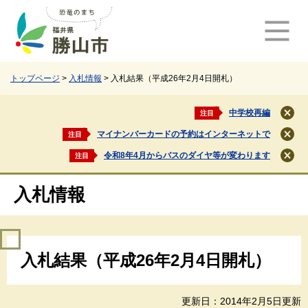
ペ
メ
ー
ニ
ジ
ュ
の
ー
先
を
頭
飛
トップページ
>
入札情報
>
入札結果（平成26年2月4日開札）
で
ば
す
し
中学校再編
注目
閉
。
て
じ
マイナンバーカードの予約はインターネットで
注目
本
閉
る
文
じ
令和8年4月からバスのダイヤ等が変わります
注目
閉
る
へ
じ
る
入札情報
本
入札結果（平成26年2月4日開札）
文
更新日：2014年2月5日更新