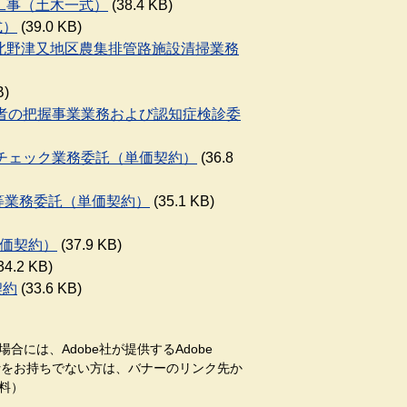
良工事（土木一式）
(38.4 KB)
式）
(39.0 KB)
託、北野津又地区農集排管路施設清掃業務
B)
対象者の把握事業業務および認知症検診委
健康チェック業務委託（単価契約）
(36.8
断等業務委託（単価契約）
(35.1 KB)
単価契約）
(37.9 KB)
34.2 KB)
契約
(33.6 KB)
合には、Adobe社が提供するAdobe
aderをお持ちでない方は、バナーのリンク先か
料）