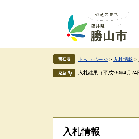
ペ
メ
ー
ニ
ジ
ュ
の
ー
先
を
頭
飛
で
ば
す
し
トップページ
>
入札情報
>
。
て
本
入札結果（平成26年4月2
文
へ
入札情報