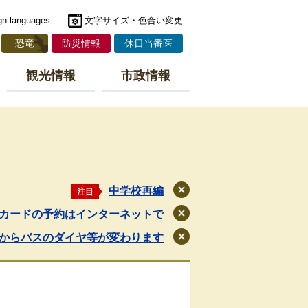
gn languages
文字サイズ・色合い変更
恐竜
防災情報
休日当番医
観光情報
市政情報
中学校再編
注目
閉
じ
カードの予約はインターネットで
閉
る
じ
月からバスのダイヤ等が変わります
閉
る
じ
る