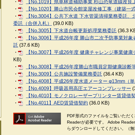
・
【No.1019】県単林道補助事業 杉山恐竜道線改
・
【No.1020】勝山市民会館楽屋改修工事（建築一
・
【No.3004】公共下水道 下水管渠清掃業務委
委託（合併入札）
(39.0 KB)
・
【No.3005】下水道台帳更新処理業務委託
(36.3 K
・
【No.3006】平成26年度 勝山市二次予防事業
託
(37.6 KB)
・
【No.3007】平成26年度 健康チャレンジ事業
KB)
・
【No.3008】平成26年度勝山市職員定期健康診
・
【No.3009】公共施設警備業務委託
(36.4 KB)
・
【No.4008】平成26年度水道メーター φ13mm（
・
【No.4009】呼吸器用高圧エアーコンプレッサー
(
・
【No.4010】モノクロレーザープリンター賃貸借
・
【No.4011】AED賃貸借契約
(36.0 KB)
PDF形式のファイルをご覧いただく場
Readerが必要です。
Adobe Re
らダウンロードしてください。（無