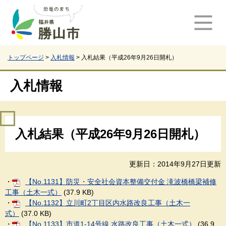
ペ
メ
ー
ニ
ジ
ュ
の
ー
先
を
頭
飛
トップページ
>
入札情報
>
入札結果（平成26年9月26日開札）
で
ば
す
し
入札情報
。
て
本
文
本
へ
入札結果（平成26年9月26日開札）
文
更新日：2014年9月27日更新
・
【No.1131】防災・安全社会資本整備交付金 滝波橋橋梁補修
工事（土木一式）
(37.9 KB)
・
【No.1132】立川町2丁目区内水路改良工事（土木一
式）
(37.0 KB)
・
【No.1133】市道1-14号線 水路改良工事（土木一式）
(36.9