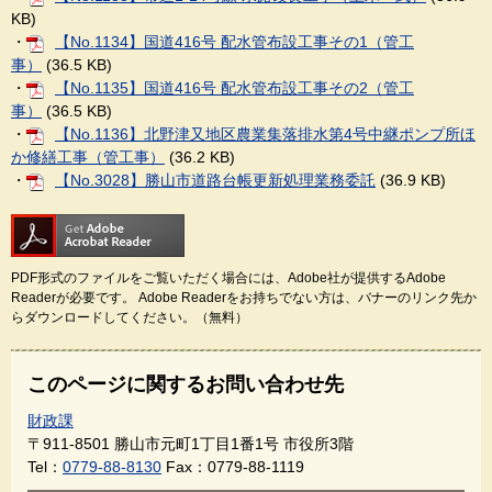
KB)
・
【No.1134】国道416号 配水管布設工事その1（管工
事）
(36.5 KB)
・
【No.1135】国道416号 配水管布設工事その2（管工
事）
(36.5 KB)
・
【No.1136】北野津又地区農業集落排水第4号中継ポンプ所ほ
か修繕工事（管工事）
(36.2 KB)
・
【No.3028】勝山市道路台帳更新処理業務委託
(36.9 KB)
PDF形式のファイルをご覧いただく場合には、Adobe社が提供するAdobe
Readerが必要です。
Adobe Readerをお持ちでない方は、バナーのリンク先か
らダウンロードしてください。（無料）
このページに関するお問い合わせ先
財政課
〒911-8501
勝山市元町1丁目1番1号 市役所3階
Tel：
0779-88-8130
Fax：0779-88-1119