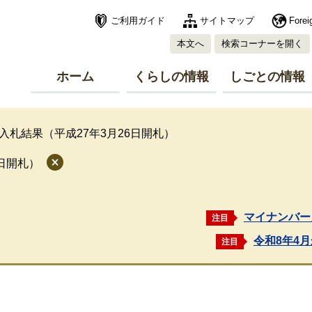
ご利用ガイド
サイトマップ
Forei
本文へ
検索コーナーを開く
ホーム
くらしの情報
しごとの情報
入札結果（平成27年3月26日開札）
6日開札）
マイナンバー
注目
令和8年4
注目