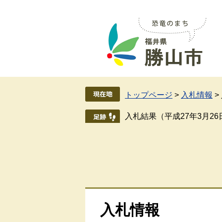
ペ
メ
ー
ニ
ジ
ュ
の
ー
先
を
頭
飛
で
ば
す
し
トップページ
>
入札情報
>
。
て
本
入札結果（平成27年3月2
文
へ
入札情報