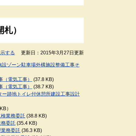
開札）
表示する
更新日：2015年3月27日更新
運動施設ゾーン駐車場外構施設整備工事そ
工事（電気工事）
(37.8 KB)
工事（電気工事）
(38.7 KB)
センター跡地トイレ付休憩所建設工事設計
4 KB）
点検業務委託
(38.8 KB)
業務委託
(35.4 KB)
理業務委託
(36.3 KB)