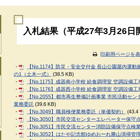
本
入札結果（平成27年3月26日
文
印刷用ページを
・
【No.1174】防災・安全交付金 長山公園屋内
の1（土木一式）
(38.5 KB)
・
【No.1175】成器南小学校 給食調理室 空調設備
・
【No.1176】成器西小学校 給食調理室 空調設備
・
【No.2055】都市再生整備計画事業 市民活動
業務委託
(39.6 KB)
・
【No.3049】職員検便業務委託（単価契約）
(43.
・
【No.3050】市民交流センターエレベーター保守
・
【No.3051】市民交流センター消防設備保守点検
・
【No.3052】はたや記念館ゆめおーれ勝山清掃管