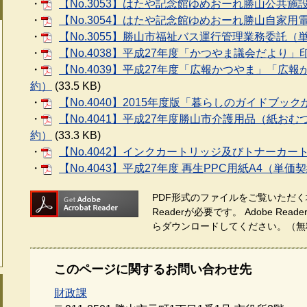
・
【No.3053】はたや記念館ゆめおーれ勝山公共施
・
【No.3054】はたや記念館ゆめおーれ勝山自家
・
【No.3055】勝山市福祉バス運行管理業務委託（
・
【No.4038】平成27年度「かつやま議会だより
・
【No.4039】平成27年度「広報かつやま」「広
約）
(33.5 KB)
・
【No.4040】2015年度版「暮らしのガイドブ
・
【No.4041】平成27年度勝山市介護用品（紙お
約）
(33.3 KB)
・
【No.4042】インクカートリッジ及びトナーカ
・
【No.4043】平成27年度 再生PPC用紙A4（単価
PDF形式のファイルをご覧いただく場
Readerが必要です。
Adobe Re
らダウンロードしてください。（無
このページに関するお問い合わせ先
財政課