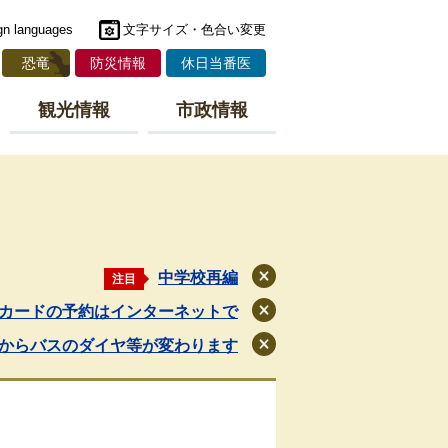
gn languages
文字サイズ・色合い変更
恐竜
防災情報
休日当番医
観光情報
市政情報
中学校再編
注目
閉
じ
カードの予約はインターネットで
閉
る
じ
月からバスのダイヤ等が変わります
閉
る
じ
る