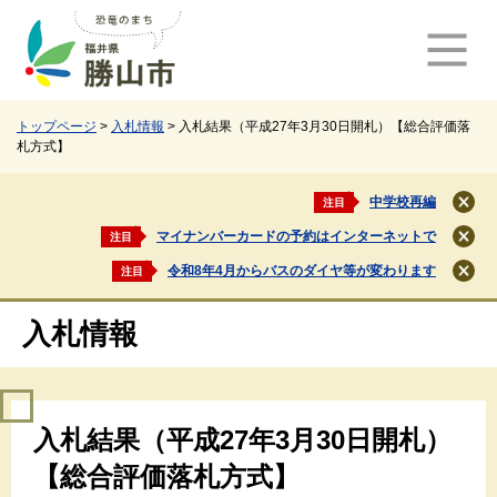
ペ
メ
ー
ニ
ジ
ュ
の
ー
先
を
頭
飛
トップページ
>
入札情報
>
入札結果（平成27年3月30日開札）【総合評価落
札方式】
で
ば
す
し
。
て
中学校再編
注目
閉
本
じ
マイナンバーカードの予約はインターネットで
注目
文
閉
る
じ
へ
令和8年4月からバスのダイヤ等が変わります
注目
閉
る
じ
る
入札情報
本
入札結果（平成27年3月30日開札）
文
【総合評価落札方式】