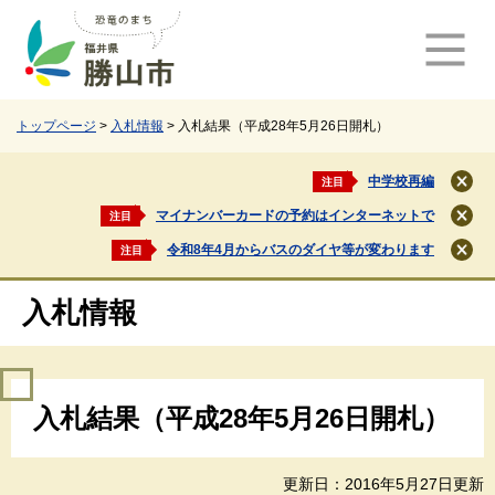
ペ
メ
ー
ニ
ジ
ュ
の
ー
先
を
頭
飛
トップページ
>
入札情報
>
入札結果（平成28年5月26日開札）
で
ば
す
し
中学校再編
注目
閉
。
て
じ
マイナンバーカードの予約はインターネットで
注目
本
閉
る
文
じ
令和8年4月からバスのダイヤ等が変わります
注目
閉
る
へ
じ
る
入札情報
本
入札結果（平成28年5月26日開札）
文
更新日：2016年5月27日更新