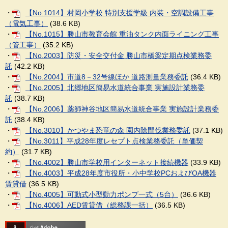
・
【No.1014】村岡小学校 特別支援学級 内装・空調設備工事
（電気工事）
(38.6 KB)
・
【No.1015】勝山市教育会館 重油タンク内面ライニング工事
（管工事）
(35.2 KB)
・
【No.2003】防災・安全交付金 勝山市橋梁定期点検業務委
託
(42.2 KB)
・
【No.2004】市道8－32号線ほか 道路測量業務委託
(36.4 KB)
・
【No.2005】北郷地区簡易水道統合事業 実施設計業務委
託
(38.7 KB)
・
【No.2006】薬師神谷地区簡易水道統合事業 実施設計業務委
託
(38.4 KB)
・
【No.3010】かつやま恐竜の森 園内除間伐業務委託
(37.1 KB)
・
【No.3011】平成28年度レセプト点検業務委託（単価契
約）
(31.7 KB)
・
【No.4002】勝山市学校用インターネット接続機器
(33.9 KB)
・
【No.4003】平成28年度市役所・小中学校PCおよびOA機器
賃貸借
(36.5 KB)
・
【No.4005】可動式小型動力ポンプ一式（5台）
(36.6 KB)
・
【No.4006】AED賃貸借（総務課一括）
(36.5 KB)