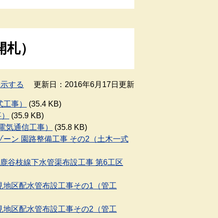
開札）
表示する
更新日：2016年6月17日更新
一式工事）
(35.4 KB)
事）
(35.9 KB)
（電気通信工事）
(35.8 KB)
ゾーン 園路整備工事 その2（土木一式
区、鹿谷枝線下水管渠布設工事 第6工区
暮見地区配水管布設工事その1（管工
暮見地区配水管布設工事その2（管工