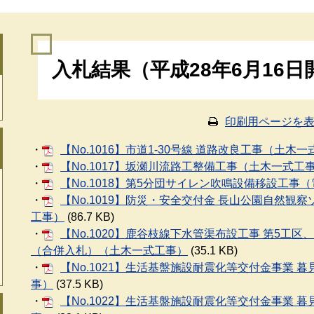
本
入札結果（平成28年6月16日
文
印刷用ページを
・
【No.1016】市道1-30号線 道路改良工事（土木
・
【No.1017】坂瀬川流路工整備工事（土木一式工
・
【No.1018】第5分団サイレン吹鳴設備移設工事
・
【No.1019】防災・安全交付金 長山公園自然観察
工事）
(86.7 KB)
・
【No.1020】鹿谷枝線下水管渠布設工事 第5工
（合併入札）（土木一式工事）
(35.1 KB)
・
【No.1021】生活基盤施設耐震化等交付金事業 
事）
(37.5 KB)
・
【No.1022】生活基盤施設耐震化等交付金事業 