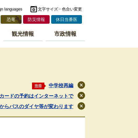
gn languages
文字サイズ・色合い変更
恐竜
防災情報
休日当番医
観光情報
市政情報
中学校再編
注目
閉
じ
カードの予約はインターネットで
閉
る
じ
月からバスのダイヤ等が変わります
閉
る
じ
る