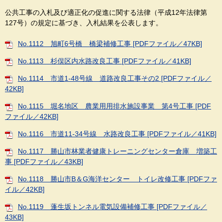
公共工事の入札及び適正化の促進に関する法律（平成12年法律第
127号）の規定に基づき、入札結果を公表します。
No.1112 旭町6号橋 橋梁補修工事 [PDFファイル／47KB]
No.1113 杉俣区内水路改良工事 [PDFファイル／41KB]
No.1114 市道1-48号線 道路改良工事その2 [PDFファイル／
42KB]
No.1115 堀名地区 農業用用排水施設事業 第4号工事 [PDF
ファイル／42KB]
No.1116 市道11-34号線 水路改良工事 [PDFファイル／41KB]
No.1117 勝山市林業者健康トレーニングセンター倉庫 増築工
事 [PDFファイル／43KB]
No.1118 勝山市B＆G海洋センター トイレ改修工事 [PDFファ
イル／42KB]
No.1119 蓬生坂トンネル電気設備補修工事 [PDFファイル／
43KB]