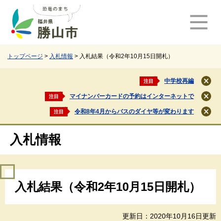
ペ
メ
ー
ニ
ジ
ュ
の
ー
先
を
頭
飛
トップページ
>
入札情報
>
入札結果（令和2年10月15日開札）
で
ば
す
し
中学校再編
注目
閉
。
て
じ
マイナンバーカードの予約はインターネットで
注目
本
閉
る
文
じ
令和8年4月からバスのダイヤ等が変わります
注目
閉
る
へ
じ
る
入札情報
本
入札結果（令和2年10月15日開札）
文
更新日：2020年10月16日更新