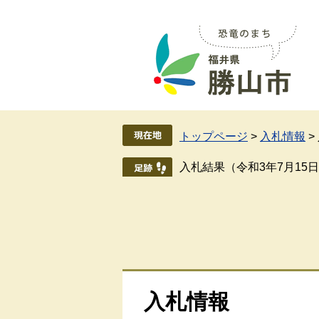
ペ
メ
ー
ニ
ジ
ュ
の
ー
先
を
頭
飛
で
ば
す
し
トップページ
>
入札情報
>
。
て
本
入札結果（令和3年7月15
文
へ
入札情報