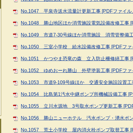
No.1047 平泉寺送水流量計更新工事 [PDFファイル／
No.1048 勝山地区ほか消雪施設電気設備改修工事 [P
No.1049 市道7-30号線ほか消雪施設 消雪管整備工事
No.1050 三室小学校 給水設備改修工事 [PDFファイ
No.1051 かつやま恐竜の森 立入防止柵修繕工事 [P
No.1052 ゆめおーれ勝山 外壁塗装工事 [PDFファイ
No.1053 市道9-109号線ほか 交通安全施設設置工事
No.1054 比島第1汚水中継ポンプ所機械設備工事 [P
No.1055 立川水源地 3号取水ポンプ更新工事 [PD
No.1056 勝山ニューホテル 汚水ポンプ・湧水ポンプ
No.1057 荒土小学校 屋内消火栓ポンプ取替工事 [P