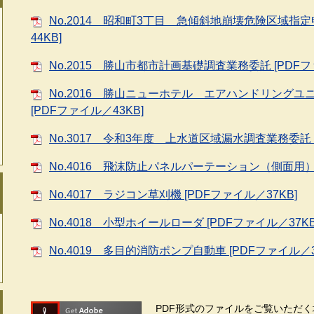
No.2014 昭和町3丁目 急傾斜地崩壊危険区域指定
44KB]
No.2015 勝山市都市計画基礎調査業務委託 [PDFフ
No.2016 勝山ニューホテル エアハンドリング
[PDFファイル／43KB]
No.3017 令和3年度 上水道区域漏水調査業務委託 [
No.4016 飛沫防止パネルパーテーション（側面用） [
No.4017 ラジコン草刈機 [PDFファイル／37KB]
No.4018 小型ホイールローダ [PDFファイル／37KB
No.4019 多目的消防ポンプ自動車 [PDFファイル／3
PDF形式のファイルをご覧いただく場