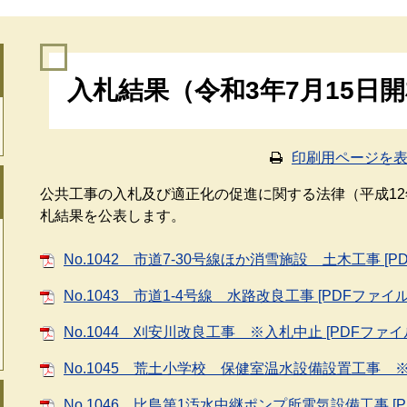
本
入札結果（令和3年7月15日
文
印刷用ページを
公共工事の入札及び適正化の促進に関する法律（平成12
札結果を公表します。
No.1042 市道7-30号線ほか消雪施設 土木工事 [P
No.1043 市道1-4号線 水路改良工事 [PDFファイル
No.1044 刈安川改良工事 ※入札中止 [PDFファイル
No.1045 荒土小学校 保健室温水設備設置工事 ※入
No.1046 比島第1汚水中継ポンプ所電気設備工事 [P