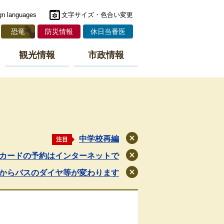
gn languages
文字サイズ・色合い変更
恐竜
防災情報
休日当番医
観光情報
市政情報
中学校再編
注目
閉
じ
カードの予約はインターネットで
閉
る
じ
月からバスのダイヤ等が変わります
閉
る
じ
る