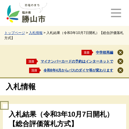
ペ
メ
ー
ニ
ジ
ュ
の
ー
先
を
頭
飛
トップページ
>
入札情報
>
入札結果（令和3年10月7日開札）【総合評価落札
方式】
で
ば
す
し
。
て
中学校再編
注目
閉
本
じ
マイナンバーカードの予約はインターネットで
注目
文
閉
る
じ
へ
令和8年4月からバスのダイヤ等が変わります
注目
閉
る
じ
る
入札情報
本
入札結果（令和3年10月7日開札）
文
【総合評価落札方式】