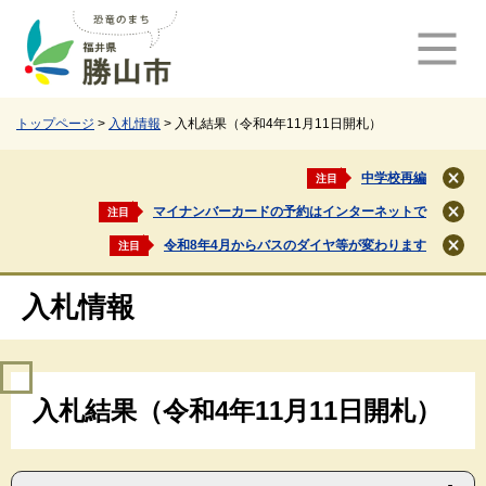
ペ
メ
ー
ニ
ジ
ュ
の
ー
先
を
頭
飛
トップページ
>
入札情報
>
入札結果（令和4年11月11日開札）
で
ば
す
し
中学校再編
注目
閉
。
て
じ
マイナンバーカードの予約はインターネットで
注目
本
閉
る
文
じ
令和8年4月からバスのダイヤ等が変わります
注目
閉
る
へ
じ
る
入札情報
本
入札結果（令和4年11月11日開札）
文