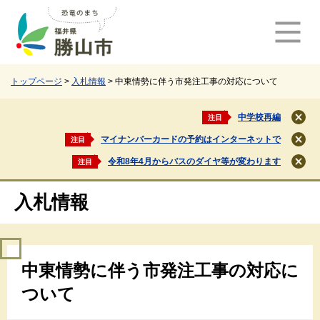
ペ
メ
ー
ニ
ジ
ュ
の
ー
先
を
頭
飛
トップページ
>
入札情報
>
中東情勢に伴う市発注工事の対応について
で
ば
す
し
中学校再編
注目
閉
。
て
じ
マイナンバーカードの予約はインターネットで
注目
本
閉
る
文
じ
令和8年4月からバスのダイヤ等が変わります
注目
閉
る
へ
じ
る
入札情報
本
中東情勢に伴う市発注工事の対応に
文
ついて