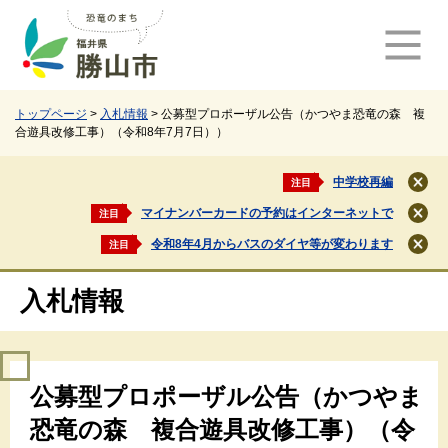
ペ
メ
ー
ニ
ジ
ュ
の
ー
先
を
頭
飛
トップページ
>
入札情報
>
公募型プロポーザル公告（かつやま恐竜の森 複
合遊具改修工事）（令和8年7月7日））
で
ば
す
し
。
て
中学校再編
注目
閉
本
じ
マイナンバーカードの予約はインターネットで
注目
文
閉
る
じ
へ
令和8年4月からバスのダイヤ等が変わります
注目
閉
る
じ
る
入札情報
本
公募型プロポーザル公告（かつやま
文
恐竜の森 複合遊具改修工事）（令