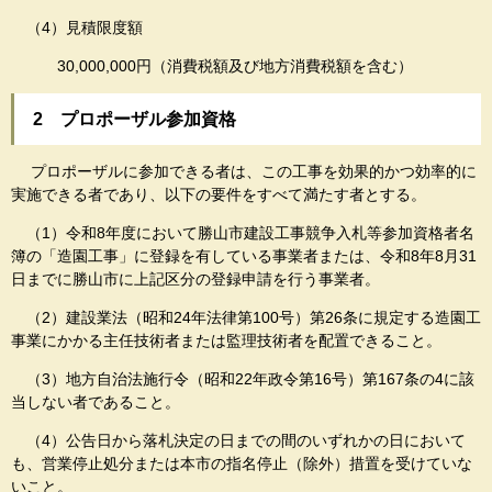
（4）見積限度額
30,000,000円（消費税額及び地方消費税額を含む）
2 プロポーザル参加資格
プロポーザルに参加できる者は、この工事を効果的かつ効率的に
実施できる者であり、以下の要件をすべて満たす者とする。
（1）令和8年度において勝山市建設工事競争入札等参加資格者名
簿の「造園工事」に登録を有している事業者または、令和8年8月31
日までに勝山市に上記区分の登録申請を行う事業者。
（2）建設業法（昭和24年法律第100号）第26条に規定する造園工
事業にかかる主任技術者または監理技術者を配置できること。
（3）地方自治法施行令（昭和22年政令第16号）第167条の4に該
当しない者であること。
（4）公告日から落札決定の日までの間のいずれかの日において
も、営業停止処分または本市の指名停止（除外）措置を受けていな
いこと。