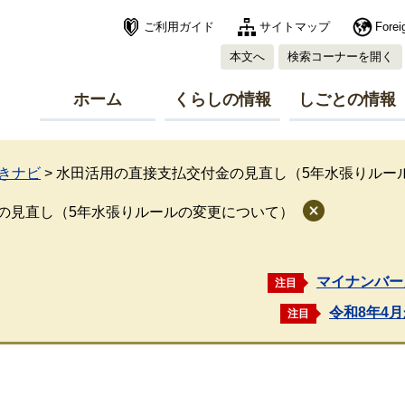
ご利用ガイド
サイトマップ
Forei
本文へ
検索コーナーを開く
ホーム
くらしの情報
しごとの情報
きナビ
>
水田活用の直接支払交付金の見直し（5年水張りルー
の見直し（5年水張りルールの変更について）
マイナンバー
注目
令和8年4
注目