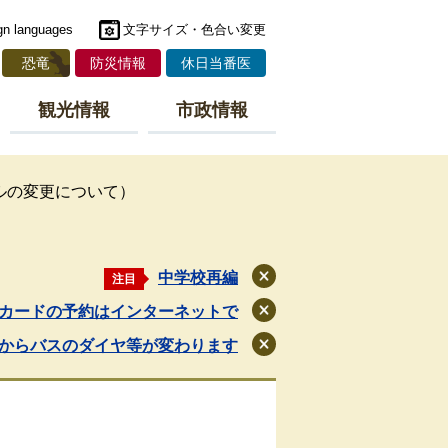
gn languages
文字サイズ・色合い変更
恐竜
防災情報
休日当番医
観光情報
市政情報
ルの変更について）
中学校再編
注目
閉
じ
カードの予約はインターネットで
閉
る
じ
月からバスのダイヤ等が変わります
閉
る
じ
る