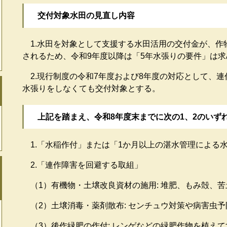
交付対象水田の見直し内容
1.水田を対象として支援する水田活用の交付金が、作
されるため、令和9年度以降は「5年水張りの要件」は
2.現行制度の令和7年度および8年度の対応として、
水張りをしなくても交付対象とする。
上記を踏まえ、令和8年度末までに次の1、2のいず
1.「水稲作付」または「1か月以上の湛水管理による
2.「連作障害を回避する取組」
（1）有機物・土壌改良資材の施用: 堆肥、もみ殻、
（2）土壌消毒・薬剤散布: センチュウ対策や病害虫
（3）後作緑肥の作付: レンゲなどの緑肥作物を植え