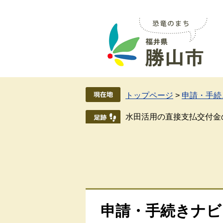
ペ
メ
ー
ニ
ジ
ュ
の
ー
先
を
頭
飛
で
ば
す
し
トップページ
>
申請・手続
。
て
本
水田活用の直接支払交付金
文
へ
申請・手続きナビ