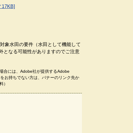
7KB]
付対象水田の要件（水田として機能して
外となる可能性がありますのでご注意
合には、Adobe社が提供するAdobe
aderをお持ちでない方は、バナーのリンク先か
料）