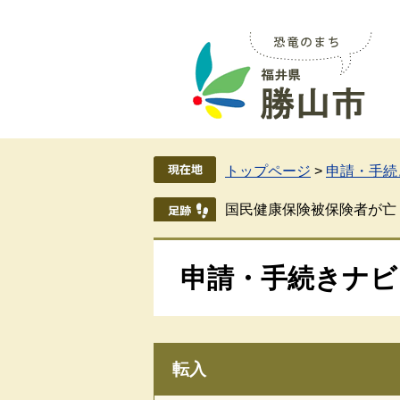
ペ
メ
ー
ニ
ジ
ュ
の
ー
先
を
頭
飛
で
ば
す
し
トップページ
>
申請・手続
。
て
本
国民健康保険被保険者が亡
文
へ
申請・手続きナビ
転入