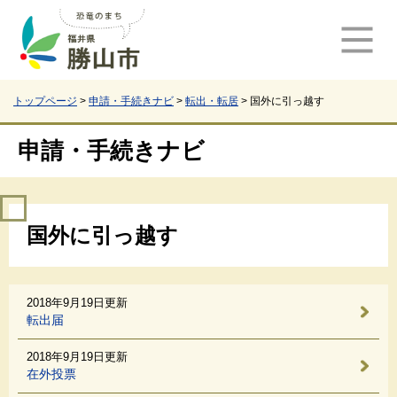
ペ
メ
ー
ニ
ジ
ュ
の
ー
先
を
頭
飛
トップページ
>
申請・手続きナビ
>
転出・転居
>
国外に引っ越す
で
ば
す
し
申請・手続きナビ
。
て
本
文
本
へ
国外に引っ越す
文
2018年9月19日更新
転出届
2018年9月19日更新
在外投票