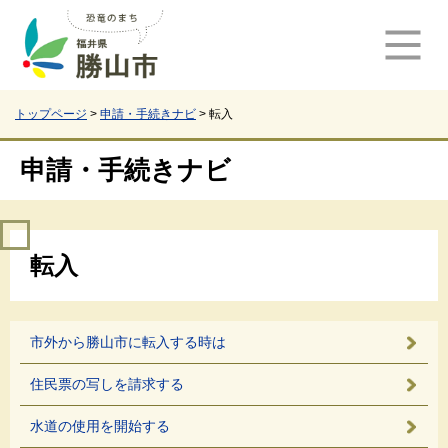
ペ
メ
ー
ニ
ジ
ュ
の
ー
先
を
頭
飛
トップページ
>
申請・手続きナビ
>
転入
で
ば
す
し
申請・手続きナビ
。
て
本
文
本
へ
転入
文
市外から勝山市に転入する時は
住民票の写しを請求する
水道の使用を開始する