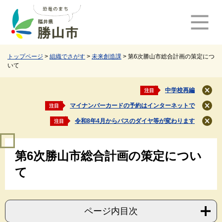
ペ
メ
ー
ニ
ジ
ュ
の
ー
先
を
頭
飛
トップページ
>
組織でさがす
>
未来創造課
>
第6次勝山市総合計画の策定につ
いて
で
ば
す
し
。
て
中学校再編
注目
閉
本
じ
マイナンバーカードの予約はインターネットで
注目
文
閉
る
じ
へ
令和8年4月からバスのダイヤ等が変わります
注目
閉
る
じ
本
る
第6次勝山市総合計画の策定につい
文
て
ページ内目次