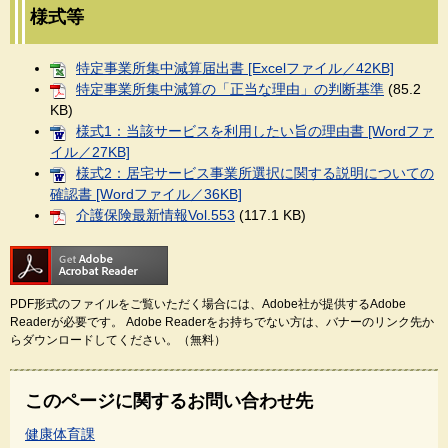
様式等
特定事業所集中減算届出書 [Excelファイル／42KB]
特定事業所集中減算の「正当な理由」の判断基準
(85.2
KB)
様式1：当該サービスを利用したい旨の理由書 [Wordファ
イル／27KB]
様式2：居宅サービス事業所選択に関する説明についての
確認書 [Wordファイル／36KB]
介護保険最新情報Vol.553
(117.1 KB)
PDF形式のファイルをご覧いただく場合には、Adobe社が提供するAdobe
Readerが必要です。
Adobe Readerをお持ちでない方は、バナーのリンク先か
らダウンロードしてください。（無料）
このページに関するお問い合わせ先
健康体育課