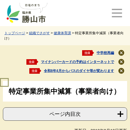
ペ
メ
ー
ニ
ジ
ュ
の
ー
先
を
頭
飛
トップページ
>
組織でさがす
>
健康体育課
>
特定事業所集中減算（事業者向
け）
で
ば
す
し
。
て
中学校再編
注目
閉
本
じ
マイナンバーカードの予約はインターネットで
注目
文
閉
る
じ
へ
令和8年4月からバスのダイヤ等が変わります
注目
閉
る
じ
本
る
特定事業所集中減算（事業者向け）
文
ページ内目次