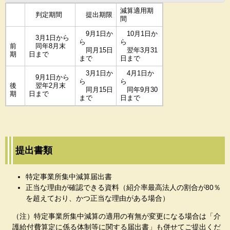
減算適用期
判定期間
提出期限
間
9月1日か
10月1日か
3月1日から
ら
ら
前
同年8月末
同月15日
翌年3月31
期
日まで
まで
日まで
3月1日か
4月1日か
9月1日から
ら
ら
後
翌年2月末
同月15日
同年9月30
期
日まで
まで
日まで
提出書類
特定事業所集中減算届出書
正当な理由が確認できる資料（紹介率最高法人の割合が80％
を超えており、かつ正当な理由がある場合）
（注）特定事業所集中減算の適用の有無が変更になる場合は「介
護給付費算定に係る体制等に関する届出書」も併せてご提出くだ