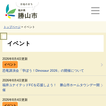
ペ
メ
ー
ニ
ジ
ュ
の
ー
先
を
頭
飛
トップページ
>
イベント
で
ば
す
し
本
。
て
イベント
文
本
文
へ
2026年8月4日更新
恐竜講演会「学ぼう！Dinosaur 2026」の開催について
2026年8月4日更新
福井ユナイテッドFCを応援しよう！ 勝山市ホームタウンデー開
催
2026年8月4日更新