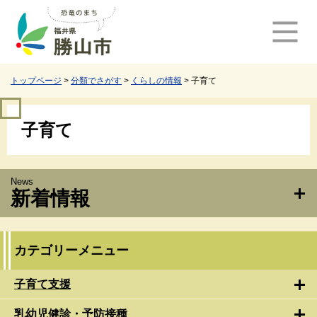
ペ
メ
ー
ニ
ジ
ュ
の
ー
先
を
頭
飛
トップページ
>
分類でさがす
>
くらしの情報
>
子育て
で
ば
す
し
本
。
て
子育て
文
本
文
へ
新着情報
カテゴリーメニュー
子育て支援
乳幼児健診・予防接種