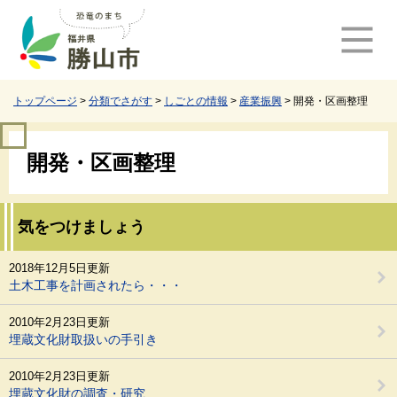
ペ
メ
ー
ニ
ジ
ュ
の
ー
先
を
頭
飛
トップページ
>
分類でさがす
>
しごとの情報
>
産業振興
>
開発・区画整理
で
ば
す
し
本
。
て
開発・区画整理
文
本
文
へ
気をつけましょう
2018年12月5日更新
土木工事を計画されたら・・・
2010年2月23日更新
埋蔵文化財取扱いの手引き
2010年2月23日更新
埋蔵文化財の調査・研究