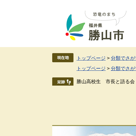
ペ
メ
ー
ニ
ジ
ュ
の
ー
先
を
頭
飛
で
ば
す
し
トップページ
>
分類でさが
。
て
トップページ
>
分類でさが
本
文
勝山高校生 市長と語る会
へ