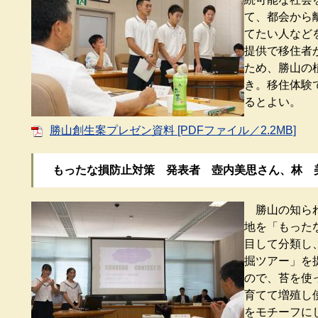
て、都会から
てたい人など
提供で移住者
ため、勝山の
き。移住体験
るとよい。
勝山創生案プレゼン資料 [PDFファイル／2.2MB]
もったな損防止対策 発表者 壺内美思さん、林 
勝山の知られ
地を「もった
目して分類し
掘ツアー」を
ので、苔を使
育てて増殖し
をモチーフに