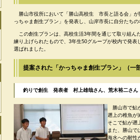
勝山市役所において「勝山高校生 市長と語る会」が開
っちゃま創生プラン」を発表し、山岸市長に自分たちの
この創生プランは、高校生活3年間を通じて取り組ん
練り上げられたもので、3年生50グループが校内で発表
選ばれました。
提案された「かっちゃま創生プラン」（一
釣りで創生 発表者 村上雄哉さん、荒木裕二さん
勝山市で鮎が
遡上の稚魚が
そこで鮎が遡
また、勝山で
海水への耐性