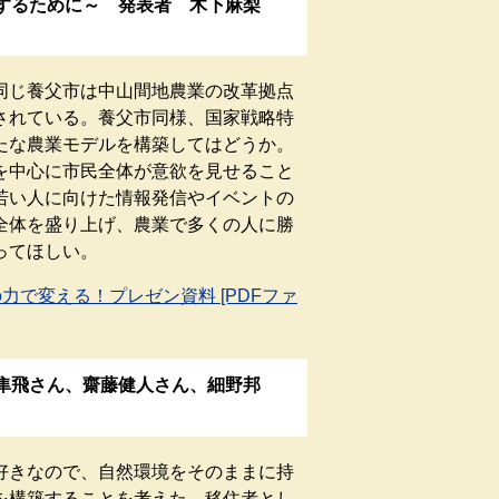
するために～ 発表者 木下麻梨
じ養父市は中山間地農業の改革拠点
されている。養父市同様、国家戦略特
たな農業モデルを構築してはどうか。
を中心に市民全体が意欲を見せること
若い人に向けた情報発信やイベントの
全体を盛り上げ、農業で多くの人に勝
ってほしい。
力で変える！プレゼン資料 [PDFファ
隼飛さん、齋藤健人さん、細野邦
きなので、自然環境をそのままに持
を構築することを考えた。移住者とし