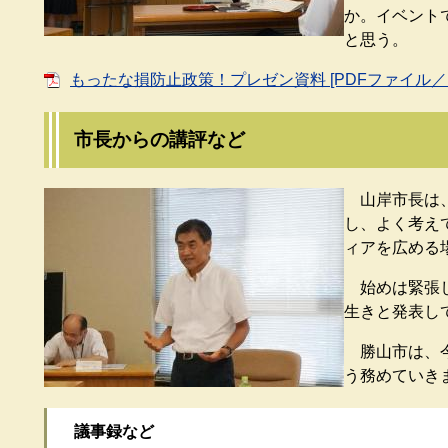
か。イベント
と思う。
もったな損防止政策！プレゼン資料 [PDFファイル／1.
市長からの講評など
山岸市長は、
し、よく考え
ィアを広める
始めは緊張し
生きと発表し
勝山市は、今
う務めていき
議事録など