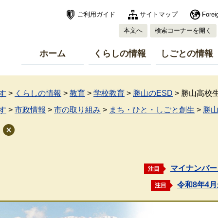
ご利用ガイド
サイトマップ
Forei
本文へ
検索コーナーを開く
ホーム
くらしの情報
しごとの情報
す
>
くらしの情報
>
教育
>
学校教育
>
勝山のESD
>
勝山高校
す
>
市政情報
>
市の取り組み
>
まち・ひと・しごと創生
>
勝山
マイナンバー
注目
令和8年4
注目