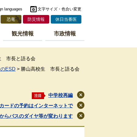
gn languages
文字サイズ・色合い変更
恐竜
防災情報
休日当番医
観光情報
市政情報
生 市長と語る会
のESD
>
勝山高校生 市長と語る会
中学校再編
注目
閉
じ
カードの予約はインターネットで
閉
る
じ
月からバスのダイヤ等が変わります
閉
る
じ
る