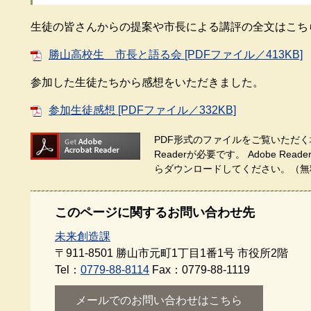
生徒の皆さんからの提案や市長による講評の全文はこち
勝山高校生 市長と語る会 [PDFファイル／413KB]
参加した生徒たちから感想をいただきました。
参加生徒感想 [PDFファイル／332KB]
PDF形式のファイルをご覧いただく場
Readerが必要です。
Adobe Re
らダウンロードしてください。（無
このページに関するお問い合わせ先
未来創造課
〒911-8501
勝山市元町1丁目1番1号 市役所2階
Tel：
0779-88-8114
Fax：0779-88-1119
メールでのお問い合わせはこちら