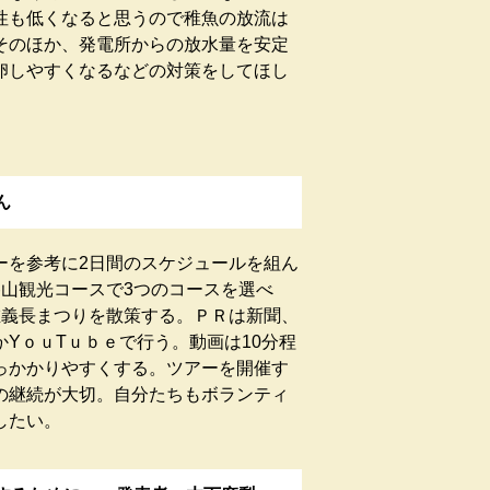
性も低くなると思うので稚魚の放流は
そのほか、発電所からの放水量を安定
卵しやすくなるなどの対策をしてほし
ん
を参考に2日間のスケジュールを組ん
勝山観光コースで3つのコースを選べ
左義長まつりを散策する。ＰＲは新聞、
かYｏｕTｕｂｅで行う。動画は10分程
っかかりやすくする。ツアーを開催す
の継続が大切。自分たちもボランティ
したい。