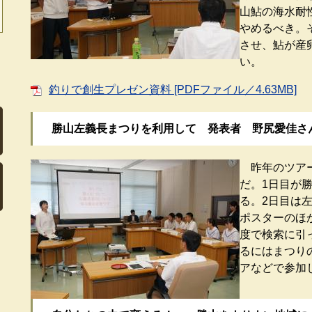
山鮎の海水耐
やめるべき。
させ、鮎が産
い。
釣りで創生プレゼン資料 [PDFファイル／4.63MB]
勝山左義長まつりを利用して 発表者 野尻愛佳さ
昨年のツアー
だ。1日目が
る。2日目は
ポスターのほ
度で検索に引
るにはまつり
アなどで参加