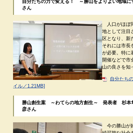
自分たちの力で変える！ ～勝山をよりよい地域に
さん
人口がほぼ同
地として注目
区となり、新
それには市長
が必要。特に
開催などで市
山の良さを知
自分たちの
イル／1.21MB]
勝山創生案 ～わてらの地方創生～ 発表者 杉本
彦さん
今の勝山が好
続可能な社会